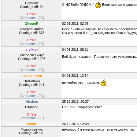
Сержант
С НОВЫМ ГОДОМ!!!
Всем крепкого здоров
Сообщений: 34
Offline
[Отправить ЛС]
ChesteR
02.01.2011, 02:03
Генерал-майор
Всех с новым годом!! Не хочу быть пессимистом
Сообщений: 373
как и должно быть для каждого вообще в будущ
Offline
[Отправить ЛС]
t_viktor
04.01.2011, 09:11
Генералиссимус
Всё будет харашо... Праздник - это условность
Сообщений: 1296
Offline
[Отправить ЛС]
napukmaxep
04.01.2011, 13:54
Полковник
не люблю этот праздник
Сообщений: 241
Offline
[Отправить ЛС]
Ababec
25.12.2013, 20:37
Рядовой
На
Ёлки 3
ходил уже кто?
Offline
[Отправить ЛС]
хвост
26.12.2013, 03:39
Подполковник
некропост) я елки до конца так и не досмотрел
Сообщений: 120