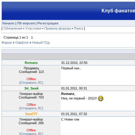
Клуб фанатов
Начало
|
ПК-версия
|
Регистрация
[
Обновления
•
Участники
•
Правила форума
•
Поиск
]
Страница
1
из
1
1
Форум
»
Оффтоп
»
Новый ГОд
Romanz
31.12.2010, 22:55
Продавец
Первый нах..
Сообщений: 113
Offline
[Отправить ЛС]
Эd_Sкий
01.01.2011, 00:31
Генерал-майор
Romanz
,
Сообщений: 703
Неа, ни первый - 2011!!
Offline
[Отправить ЛС]
Yura777
01.01.2011, 07:32
Генерал-майор
С Новм гом
Сообщений: 266
Offline
[Отправить ЛС]