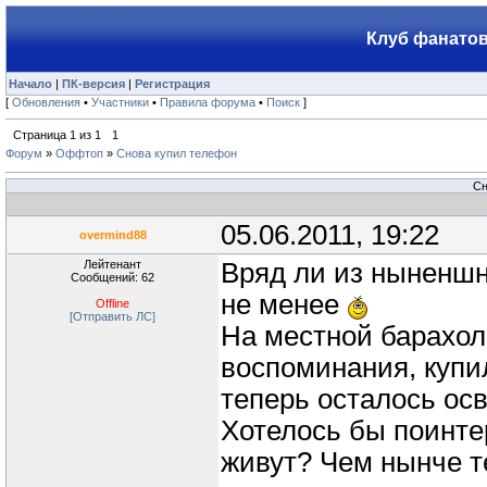
Клуб фанатов
Начало
|
ПК-версия
|
Регистрация
[
Обновления
•
Участники
•
Правила форума
•
Поиск
]
Страница
1
из
1
1
Форум
»
Оффтоп
»
Снова купил телефон
Сн
05.06.2011, 19:22
overmind88
Лейтенант
Вряд ли из ныненшн
Сообщений: 62
не менее
Offline
[Отправить ЛС]
На местной барахол
воспоминания, купил
теперь осталось осв
Хотелось бы поинте
живут? Чем нынче т