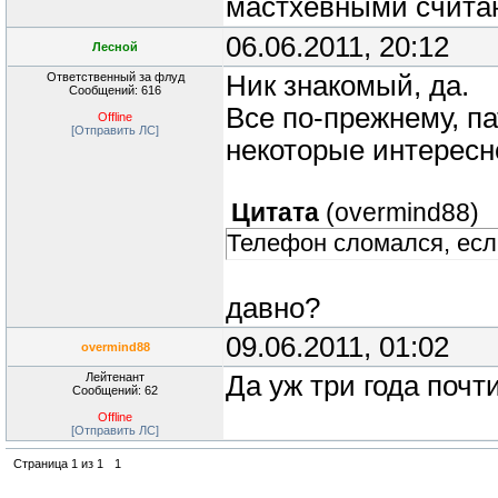
мастхевными считаю
06.06.2011, 20:12
Лесной
Ответственный за флуд
Ник знакомый, да.
Сообщений: 616
Все по-прежнему, п
Offline
[Отправить ЛС]
некоторые интересн
Цитата
(
overmind88
)
Телефон сломался, есл
давно?
09.06.2011, 01:02
overmind88
Лейтенант
Да уж три года почт
Сообщений: 62
Offline
[Отправить ЛС]
Страница
1
из
1
1