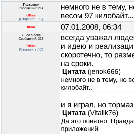
Полковник
немного не в тему, н
Сообщений: 214
весом 97 килобайт...
Offline
[Отправить ЛС]
07.01.2008, 06:34
tiano
Ушел в себя
всегда уважал люде
Сообщений: 318
и идею и реализаци
Offline
[Отправить ЛС]
скоротечно, то разм
на сроки.
Цитата
(
jenok666
)
немного не в тему, но в
килобайт...
и я играл, но торма
Цитата
(
Vitalik76
)
Да это понятно. Правда
приложений.