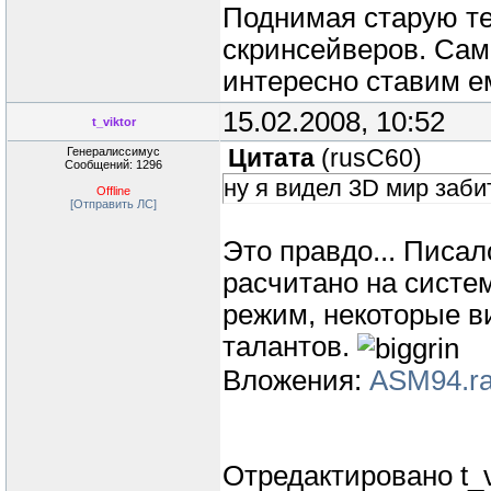
Поднимая старую т
скринсейверов. Сам 
интересно ставим 
15.02.2008, 10:52
t_viktor
Генералиссимус
Цитата
(
rusC60
)
Сообщений: 1296
ну я видел 3D мир заби
Offline
[Отправить ЛС]
Это правдо... Писал
расчитано на систе
режим, некоторые в
талантов.
Вложения:
ASM94.ra
Отредактировано
t_