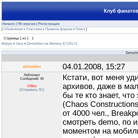
Клуб фанатов
Начало
|
ПК-версия
|
Регистрация
[
Обновления
•
Участники
•
Правила форума
•
Поиск
]
Страница
1
из
1
1
Форум
»
Java
»
Demo/Intro на Siemens E71/EL71
Demo/In
04.01.2008, 15:27
aGGreSSor
Лейтенант
Кстати, вот меня у
Сообщений: 45
архивов, даже в ма
Offline
[Отправить ЛС]
бы те кто знает, чт
(Chaos Construction
от 4000 чел., Breakp
смотреть demo, по 
моментом на мобиль