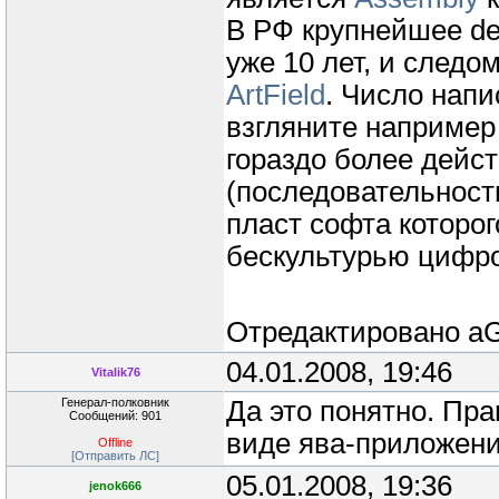
В РФ крупнейшее de
уже 10 лет, и следо
ArtField
. Число напи
взгляните например
гораздо более дейс
(последовательность
пласт софта которо
бескультурью цифро
Отредактировано
a
04.01.2008, 19:46
Vitalik76
Генерал-полковник
Да это понятно. Пра
Сообщений: 901
виде ява-приложени
Offline
[Отправить ЛС]
05.01.2008, 19:36
jenok666