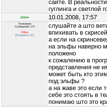
сайте. В реальност
гуглинга и светлой г
10.01.2008, 17:57
[A]den
Полковник
слушайте а што веть
Сообщений: 174
впихивать в скрисе
Offline
[Отправить ЛС]
а если на скринсеве
на эльфы наверно м
положено
к сожалению в прог
представления не и
может быть кто эти
под эльфы ?
а на жаве это если 
себе это стоять в т
понимаю што это кр