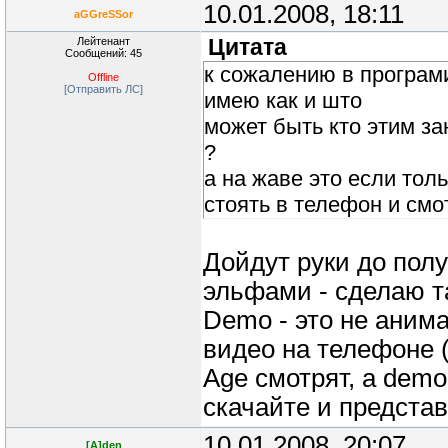
10.01.2008, 18:11
aGGreSSor
Лейтенант
Цитата
Сообщений: 45
к сожалению в програм
Offline
[Отправить ЛС]
имею как и што
может быть кто этим з
?
а на жаве это если тол
стоять в телефон и смо
Дойдут руки до полу
эльфами - сделаю та
Demo - это не анима
видео на телефоне (
Age смотрят, а demo
скачайте и представ
10.01.2008, 20:07
[A]den