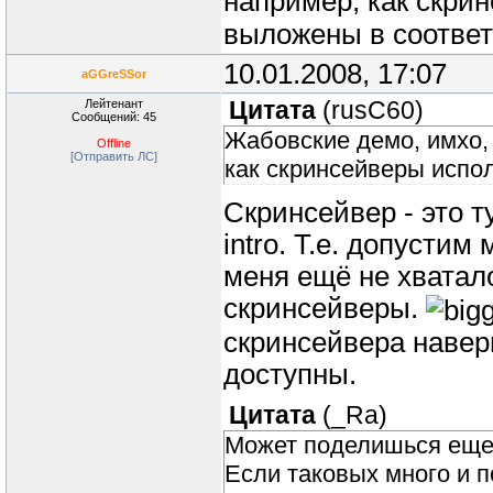
например, как скри
выложены в соотве
10.01.2008, 17:07
aGGreSSor
Лейтенант
Цитата
(
rusC60
)
Сообщений: 45
Жабовские демо, имхо, 
Offline
[Отправить ЛС]
как скринсейверы испол
Скринсейвер - это т
intro. Т.е. допустим
меня ещё не хватал
скринсейверы.
скринсейвера навер
доступны.
Цитата
(
_Ra
)
Может поделишься еще
Если таковых много и 