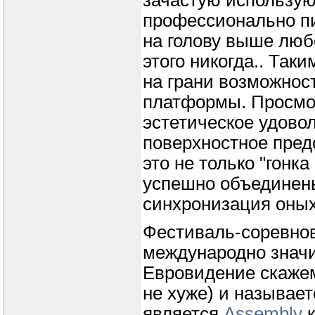
профессионально п
на голову выше люб
этого никогда.. Так
на грани возможнос
платформы. Просмот
эстетическое удово
поверхностное пред
это не только "гонка
успешно объединены
синхронизация оных 
Фестиваль-соревно
международно знач
Евровидение скажем
не хуже) и называе
является
Assembly
к