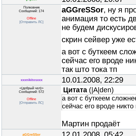
Полковник
aGGreSSor
, ну я п
Сообщений: 174
анимация то есть д
Offline
[Отправить ЛС]
не будем дискусиров
скрин сейвер уже е
а вот с буткеем сло
сейчас его вроде ни
так што тока тп
10.01.2008, 22:29
xxxnikitosxxx
<(добрый чел)>
Цитата
(
|A|den
)
Сообщений: 572
а вот с буткеем сложне
Offline
[Отправить ЛС]
сейчас его вроде никто
Мартин продаёт
12.01.2008, 05:42
aGGreSSor