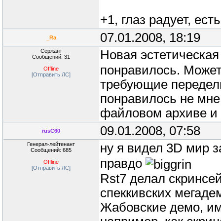
+1, глаз радует, ес
07.01.2008, 18:19
_Ra
Сержант
Новая эстетическая
Сообщений: 31
понравилось. Может
Offline
[Отправить ЛС]
требующие переделк
понравилось не мне
файловом архиве и 
09.01.2008, 07:58
rusC60
Генерал-лейтенант
ну я видел 3D мир 
Сообщений: 685
правдо
Offline
[Отправить ЛС]
Rst7 делал скринсей
спеккивских мегаде
Жабовские демо, имх