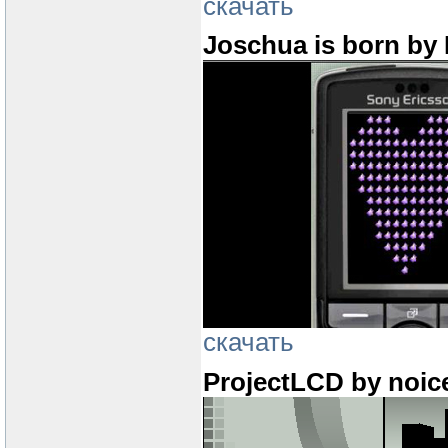
скачать
Joschua is born by
скачать
ProjectLCD by noic