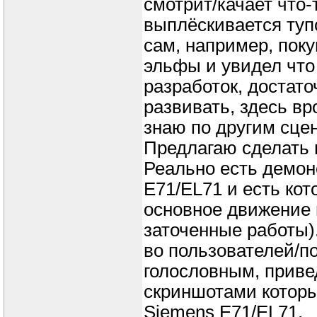
смотрит/качает что-
выплёскивается туп
сам, например, поку
эльфы и увидел что
разработок, достат
развивать, здесь вр
знаю по другим сцен
Предлагаю сделать 
Реально есть демон
E71/EL71 и есть ко
основное движение в
заточенные работы).
во пользователей/п
голословным, привед
скриншотами котор
Siemens E71/EL71.