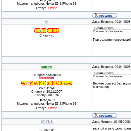
Награды:
3
Модель телефона: Nokia E6 & iPhone 6S
Статус:
Offline
Vir
Дата: Вторник, 29.04.2008
Цитата
(
sorrow
)
И можно бы без музыки
С нами с:
При создании следующей
sorrow
Дата: Вторник, 29.04.2008
Цитата
(
sorrow
)
Генерал-полковник
И можно бы без музыки.
Вернее совсем без звуков
выключен).
Имя: Илья
С нами с: 10.11.2007
Сообщений: 936
Награды:
3
Модель телефона: Nokia E6 & iPhone 6S
Статус:
Offline
CRYSIS
Дата: Четверг, 01.05.2008
на этой игре можно понят
С нами с: