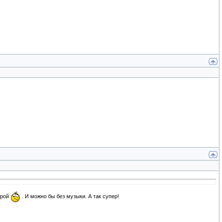
орой
. И можно бы без музыки. А так супер!