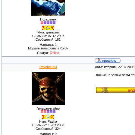
Полковник
Имя: дмитрий
С нами с: 07.12.2007
Сообщений: 181
Награды:
1
Модель телефона: e71v37
Статус:
Offline
Pavelx1993
Дата: Вторник, 22.04.2008
Для меня затяжелая!А та
Генерал-майор
Имя: Pasha
С нами с: 15.03.2008
Сообщений: 324
Награды:
0