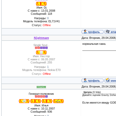
Имя: Dj
С нами с: 13.01.2008
Сообщений: 118
Награды:
0
Модель телефона: EL71V41
Статус:
Offline
N1ghtmare
Дата: Вторник, 29.04.2008
нормальная гама.
Single Soul...
Имя: Нестор
С нами с: 06.05.2007
Сообщений: 255
Награды:
1
Модель телефона: Nokia E70
Статус:
Offline
sorrow
Дата: Вторник, 29.04.2008
Цитата
(
X-Volp
)
Генерал-полковник
Давайте оценим Gravity Defied
Если имеется ввиду GDE7
Имя: Илья
С нами с: 10.11.2007
Сообщений: 936