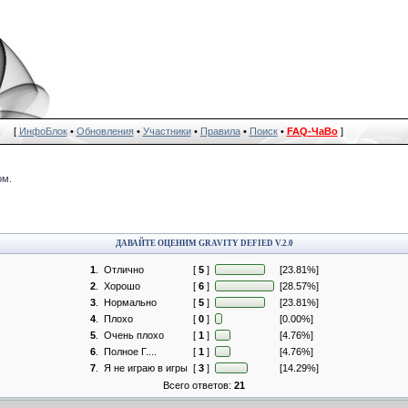
[
ИнфоБлок
•
Обновления
•
Участники
•
Правила
•
Поиск
•
FAQ-ЧаВо
]
ом.
ДАВАЙТЕ ОЦЕНИМ GRAVITY DEFIED V.2.0
1
.
Отлично
[
5
]
[23.81%]
2
.
Хорошо
[
6
]
[28.57%]
3
.
Нормально
[
5
]
[23.81%]
4
.
Плохо
[
0
]
[0.00%]
5
.
Очень плохо
[
1
]
[4.76%]
6
.
Полное Г....
[
1
]
[4.76%]
7
.
Я не играю в игры
[
3
]
[14.29%]
Всего ответов:
21