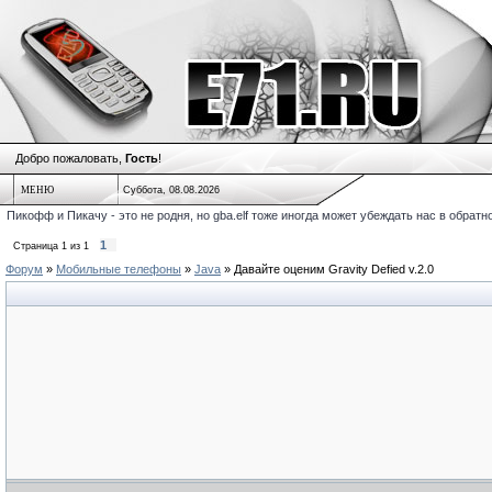
Добро пожаловать,
Гость
!
МЕНЮ
Суббота, 08.08.2026
Пикофф и Пикачу - это не родня, но gba.elf тоже иногда может убеждать нас в обратн
1
Страница
1
из
1
Форум
»
Мобильные телефоны
»
Java
»
Давайте оценим Gravity Defied v.2.0