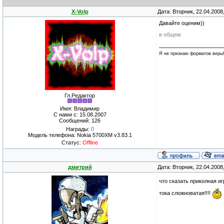
X-Volp
Дата: Вторник, 22.04.2008
Давайте оценим))
в общем
Я не признаю форматов веры
Гл.Редактор
Имя: Владимир
С нами с: 15.08.2007
Сообщений: 126
Награды:
0
Модель телефона: Nokia 5700XM v3.83.1
Статус:
Offline
дмитрий
Дата: Вторник, 22.04.2008
что сказать приколная иг
тока сложноватая!!!!