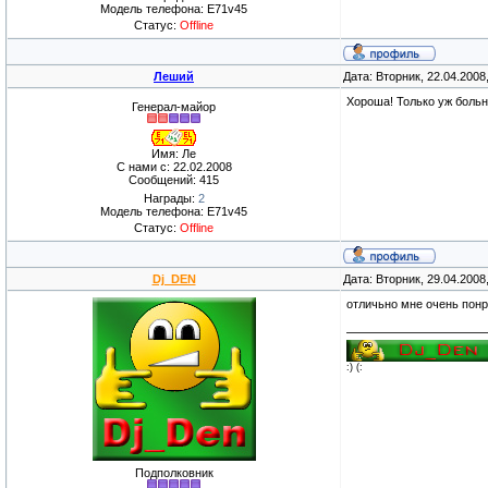
Модель телефона: E71v45
Статус:
Offline
Леший
Дата: Вторник, 22.04.2008
Хороша! Только уж больн
Генерал-майор
Имя: Ле
С нами с: 22.02.2008
Сообщений: 415
Награды:
2
Модель телефона: E71v45
Статус:
Offline
Dj_DEN
Дата: Вторник, 29.04.2008
отличьно мне очень понр
:) (:
Подполковник