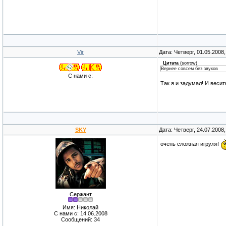
Vir
Дата: Четверг, 01.05.2008
Цитата
(
sorrow
)
Вернее совсем без звуков
С нами с:
Так я и задумал! И веси
SKY
Дата: Четверг, 24.07.2008
очень сложная игруля!
Сержант
Имя: Николай
С нами с: 14.06.2008
Сообщений: 34