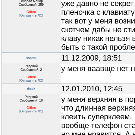
Генерал-майор
уже давно не секрет
Сообщений: 259
пленочка с клавиатур
Offline
[Отправить ЛС]
так вот у меня возн
скотчем дабы не сти
клаву никак нельзя 
быть с такой пробл
11.12.2009, 18:51
sssr93
Рядовой
у меня ваавще нет 
Сообщений: 2
Offline
[Отправить ЛС]
12.01.2010, 12:45
dopk
Рядовой
у меня верхняя в по
Сообщений: 10
что длинная верхня
Offline
[Отправить ЛС]
клеить суперклеем.
вообще телефон ста
но мне нравится. А 