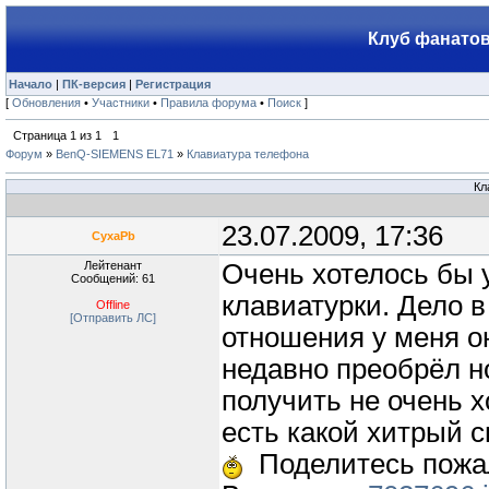
Клуб фанатов
Начало
|
ПК-версия
|
Регистрация
[
Обновления
•
Участники
•
Правила форума
•
Поиск
]
Страница
1
из
1
1
Форум
»
BenQ-SIEMENS EL71
»
Клавиатура телефона
Кл
23.07.2009, 17:36
CyxaPb
Лейтенант
Очень хотелось бы у
Сообщений: 61
клавиатурки. Дело в
Offline
[Отправить ЛС]
отношения у меня о
недавно преобрёл но
получить не очень х
есть какой хитрый с
Поделитесь пожал