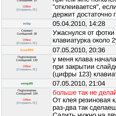
Сообщений: 10
"отклеивается", есл
Offline
[Отправить ЛС]
держит достаточно п
05.04.2010, 14:28
imSip
Сержант
Ужаснулся от фотки 
Сообщений: 38
клавиатурка около 2
Offline
[Отправить ЛС]
07.05.2010, 20:36
GromPES
Подполковник
у меня клава начала
Сообщений: 130
при закрытии слайд
Offline
[Отправить ЛС]
(цифры 123) клави
07.05.2010, 21:04
serega65
Подполковник
больше так не делай
Сообщений: 109
От клея резиновая к
Offline
[Отправить ЛС]
раз-два так сделаеш
Садить нужно на дв