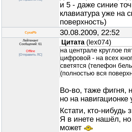
и 5 - даже синие то
клавиатура уже на с
поверхность)
30.08.2009, 22:52
CyxaPb
Лейтенант
Цитата
(
lex074
)
Сообщений: 61
на централе круглое пя
Offline
[Отправить ЛС]
цифровой - на всех кноп
светятся (телефон белы
(полностью вся поверхн
Во-во, таже фигня, 
но на навигационке
Кстати, кто-нибудь 
Я в инете нашёл, но
может