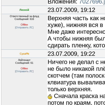
Вложения:
7027696.
23.07.2009, 19:12
Лесной
Ответственный за флуд
Верхняя часть как н
Сообщений: 616
хуже), нижняя вся в
Offline
[Отправить ЛС]
Мне даже интересно,
А чтобы нижняя был
сдирать пленку, кот
23.07.2009, 19:22
CyxaPb
Лейтенант
Ничего не делал с н
Сообщений: 61
не было никакой пл
Offline
[Отправить ЛС]
скотчем (там полоск
клвиатура вывалива
только верхняя.
Сначала краска на
потом по краям, по