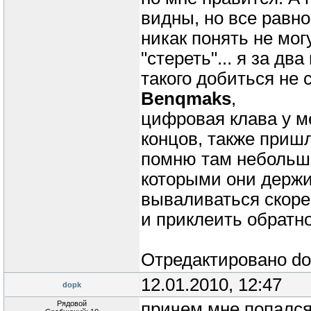
видны, но все равно
никак понять не мо
"стереть"... я за дв
такого добиться не 
Benqmaks
,
цифровая клава у м
концов, также пришл
помню там небольши
которыми они держи
вываливаться скоре
и приклеить обратн
Отредактировано
do
12.01.2010, 12:47
dopk
Рядовой
причем мне попался