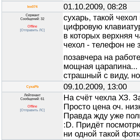
01.10.2009, 08:28
lex074
Сержант
сухарь, такой чехол
Сообщений: 32
цифровую клавиатур
Offline
[Отправить ЛС]
в которых верхняя ч
чехол - телефон не 
позавчера на работе
мощная царапина... 
страшный с виду, но
09.10.2009, 13:00
CyxaPb
Лейтенант
На счёт чехла ХЗ. За
Сообщений: 61
Просто цена оч. низк
Offline
[Отправить ЛС]
Правда жду уже полм
:D. Придёт посмотрю
ни одной такой фотк