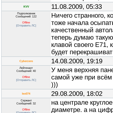
11.08.2009, 05:33
KVV
Подполковник
Ничего странного, к
Сообщений: 122
тоже начала осыпать
Offline
[Отправить ЛС]
качественный автола
теперь думаю такую
клавой своего Е71, 
будет перекрашиват
14.08.2009, 19:19
Cyberzero
Лейтенант
У меня верхняя пане
Сообщений: 40
самой уже при всём
Offline
[Отправить ЛС]
)))
29.08.2009, 18:02
lex074
Сержант
на централе круглое
Сообщений: 32
диаметре. а на цифр
Offline
[Отправить ЛС]