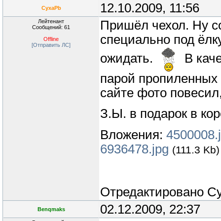
12.10.2009, 11:56
CyxaPb
Лейтенант
Пришёл чехол. Ну со
Сообщений: 61
специально под ёлку
Offline
[Отправить ЛС]
ожидать.
В каче
парой пропиленных 
сайте фото повесил,
З.Ы. в подарок в ко
Вложения:
4500008.
6936478.jpg
(111.3 Kb)
Отредактировано
C
02.12.2009, 22:37
Benqmaks