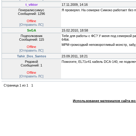
t_viktor
17.11.2009, 14:16
Генералиссимус
Я проверял. На семерке Симоко работает без 
Сообщений: 1296
Offline
[Отправить ЛС]
SvGA
15.02.2010, 18:58
Подполковник
Тебе для работы с ФС? У меня под семеркой р
Сообщений: 115
64bit.
МPM-громоздкий неповоротливый монстр, забу
Offline
[Отправить ЛС]
Tahir_Dos_Santos
23.09.2011, 18:21
Рядовой
Помогите, EL71v41 кабель DCA-140, не подключ
Сообщений: 1
Offline
[Отправить ЛС]
Страница
1
из
1
1
Использование материалов сайта во