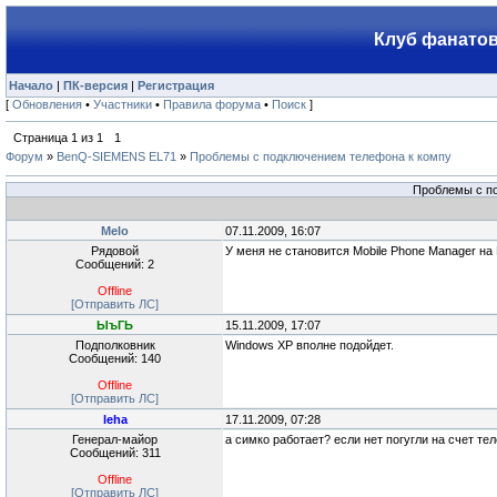
Клуб фанатов
Начало
|
ПК-версия
|
Регистрация
[
Обновления
•
Участники
•
Правила форума
•
Поиск
]
Страница
1
из
1
1
Форум
»
BenQ-SIEMENS EL71
»
Проблемы с подключением телефона к компу
Проблемы с п
Melo
07.11.2009, 16:07
Рядовой
У меня не становится Mobile Phone Manager на
Сообщений: 2
Offline
[Отправить ЛС]
ЫъГЬ
15.11.2009, 17:07
Подполковник
Windows XP вполне подойдет.
Сообщений: 140
Offline
[Отправить ЛС]
leha
17.11.2009, 07:28
Генерал-майор
а симко работает? если нет погугли на счет т
Сообщений: 311
Offline
[Отправить ЛС]