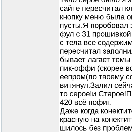
сайте пересчитал к
кнопку меню была о
пусты.Я поробовал 
фул с 31 прошивкой
с тела все содержи
пересчитал заполни
бывает лагает темы 
пик-оффи (скорее вс
еепром(по твоему с
витянул.Залил сейч
то серое!и Старое!
420 всё пофиг.
Даже когда конектит
красную на конекти
шилось без пробле