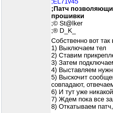
;EL71v45
;Патч позволяющий
прошивки
;© St@lker
;® D_K_
Собственно вот так 
1) Выключаем тел
2) Ставим прикрепл
3) Затем подключае
4) Выставляем нуж
5) Выскочит сообще
совпадают, отвечае
6) И тут уже никакой
7) Ждем пока все за
8) Откатываем патч,