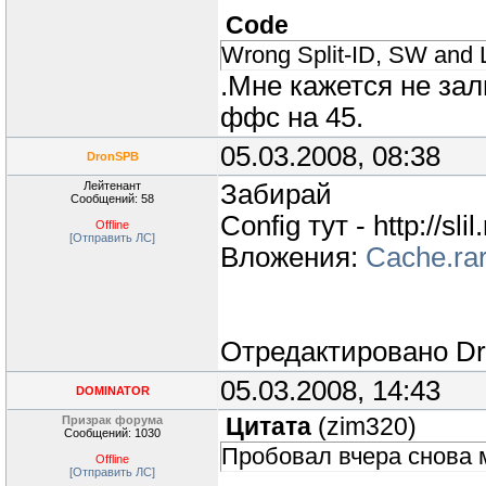
Code
Wrong Split-ID, SW and 
.Мне кажется не зал
ффс на 45.
05.03.2008, 08:38
DronSPB
Лейтенант
Забирай
Сообщений: 58
Config тут - http://sl
Offline
[Отправить ЛС]
Вложения:
Cache.ra
Отредактировано
D
05.03.2008, 14:43
DOMINATOR
Призрак форума
Цитата
(
zim320
)
Сообщений: 1030
Пробовал вчера снова м
Offline
[Отправить ЛС]