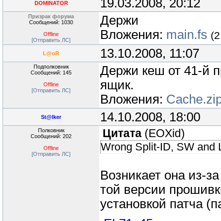
19.03.2008, 20:12
DOMINATOR
Призрак форума
Держи
Сообщений: 1030
Вложения:
main.fs
(2
Offline
[Отправить ЛС]
13.10.2008, 11:07
L@oR
Подполковник
Держи кеш от 41-й п
Сообщений: 145
ящик.
Offline
[Отправить ЛС]
Вложения:
Cache.zi
14.10.2008, 18:00
St@lker
Полковник
Цитата
(
EOXid
)
Сообщений: 202
Wrong Split-ID, SW and 
Offline
[Отправить ЛС]
Возникает она из-за
той версии прошивки
установкой патча (п