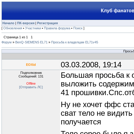
Клуб фанатов
Начало
|
ПК-версия
|
Регистрация
[
Обновления
•
Участники
•
Правила форума
•
Поиск
]
Страница
1
из
1
1
Форум
»
BenQ-SIEMENS EL71
»
Просьба к владелцам EL71v45
Просьб
03.03.2008, 19:14
EOXid
Подполковник
Большая просьба к 
Сообщений: 131
выложить содержимо
Offline
[Отправить ЛС]
41 прошивки.Спс.от
Ну не хочет ффс ст
сват тело не видить
получается
Тело серое было я з