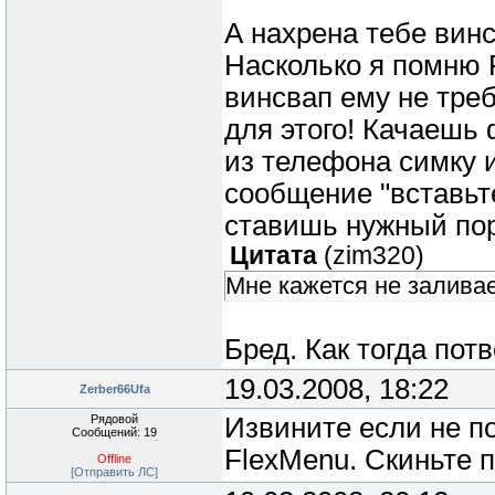
А нахрена тебе вин
Насколько я помню 
винсвап ему не треб
для этого! Качаешь
из телефона симку 
сообщение "вставьте
ставишь нужный пор
Цитата
(
zim320
)
Мне кажется не заливае
Бред. Как тогда по
19.03.2008, 18:22
Zerber66Ufa
Рядовой
Извините если не по
Сообщений: 19
FlexMenu. Скиньте п
Offline
[Отправить ЛС]