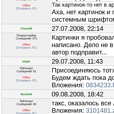
Так картинок-то нет в 
Offline
[Отправить ЛС]
Аха, нет картинок и
системным шрифто
27.07.2008, 22:14
ChesteR
Генерал-майор
Картинки я пробова
Сообщений: 373
написано. Дело не в
Offline
[Отправить ЛС]
автор подправит...
29.07.2008, 11:43
(ergio
Лейтенант
Присоединяюсь тотж
Сообщений: 61
Будем ждать пока д
Offline
[Отправить ЛС]
Вложения:
0834233.
09.08.2008, 18:42
kluchnik
Лейтенант
такс, оказалось все
Сообщений: 40
Вложения:
3101481.
Offline
[Отправить ЛС]