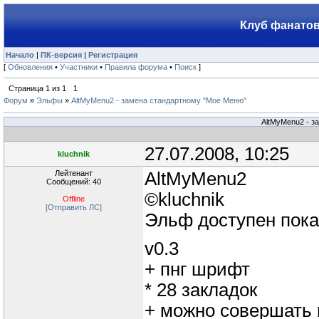
Клуб фанатов
Начало
|
ПК-версия
|
Регистрация
[
Обновления
•
Участники
•
Правила форума
•
Поиск
]
Страница
1
из
1
1
Форум
»
Эльфы
»
AltMyMenu2 - замена стандартному "Мое Меню"
AltMyMenu2 - з
27.07.2008, 10:25
kluchnik
Лейтенант
AltMyMenu2
Сообщений: 40
©kluchnik
Offline
[Отправить ЛС]
Эльф доступен пока т
v0.3
+ пнг шрифт
* 28 закладок
+ можно совершать 