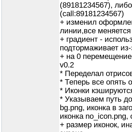
(89181234567), либо
(call:89181234567)
+ изменил оформлен
линии,все меняется 
+ градиент - исполь
подтормаживает из-
+ на 0 перемещение
v0.2
* Переделал отрисо
* Теперь все опять
* Иконки кэшируютс
* Указываем путь до
bg.png, иконка в заг
иконка no_icon.png,
+ размер иконок, ин