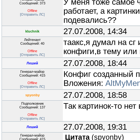
У меня тоже самое ч
Сообщений: 373
работает, а картинк
Offline
[Отправить ЛС]
подевались??
27.07.2008, 14:34
kluchnik
Лейтенант
таакс,я думал на сг 
Сообщений: 40
конфиги,в тему или
Offline
[Отправить ЛС]
27.07.2008, 18:44
Леший
Генерал-майор
Конфиг созданный п
Сообщений: 415
Вложения:
AltMyMen
Offline
[Отправить ЛС]
27.07.2008, 18:58
spyonby
Подполковник
Так картинок-то нет
Сообщений: 137
Offline
[Отправить ЛС]
27.07.2008, 19:31
Леший
Генерал-майор
Цитата
(
spyonby
)
Сообщений: 415