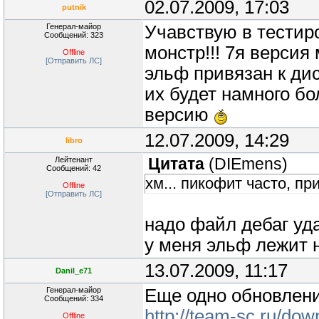
02.07.2009, 17:03
putnik
Генерал-майор
Учавствую в тестир
Сообщений: 323
монстр!!! 7я верси
Offline
[Отправить ЛС]
эльф привязан к дис
их будет намного бо
версию
12.07.2009, 14:29
libro
Лейтенант
Цитата
(
DIEmens
)
Сообщений: 42
хм... пикофит часто, при
Offline
[Отправить ЛС]
надо файл дебаг уд
у меня эльф лежит н
13.07.2009, 11:17
Danil_e71
Генерал-майор
Еще одно обновлен
Сообщений: 334
http://team-sc.ru/do
Offline