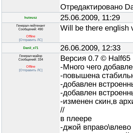
Отредактировано
Da
25.06.2009, 11:29
huteusz
Генерал-лейтенант
Will be there english
Сообщений: 490
Offline
[Отправить ЛС]
26.06.2009, 12:33
Danil_e71
Генерал-майор
Версия 0.7 © Half65
Сообщений: 334
-Много чего добавл
Offline
[Отправить ЛС]
-повышена стабильн
-добавлен встроенн
-добавлен встроенны
-изменен скин,в арх
//
в плеере
-джой вправо\влево 