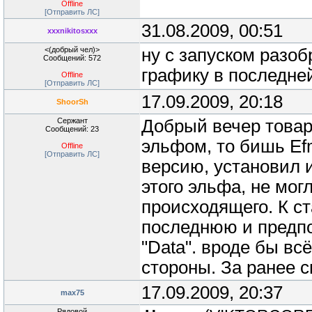
Offline
[Отправить ЛС]
31.08.2009, 00:51
xxxnikitosxxx
<(добрый чел)>
ну с запуском разоб
Сообщений: 572
графику в последне
Offline
[Отправить ЛС]
17.09.2009, 20:18
ShoorSh
Сержант
Добрый вечер това
Сообщений: 23
эльфом, то бишь Efm
Offline
[Отправить ЛС]
версию, установил 
этого эльфа, не мог
происходящего. К с
последнюю и предпо
"Data". вроде бы вс
стороны. За ранее с
17.09.2009, 20:37
max75
Рядовой