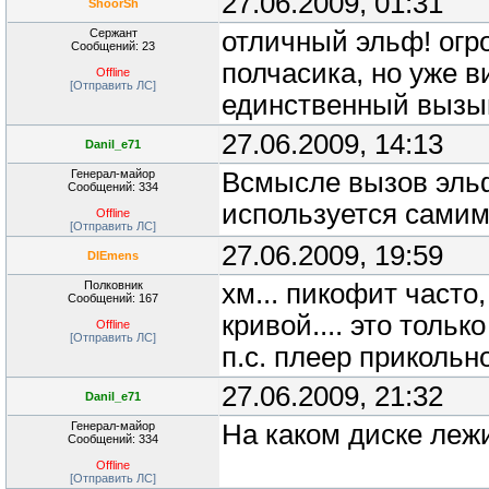
27.06.2009, 01:31
ShoorSh
Сержант
отличный эльф! огр
Сообщений: 23
полчасика, но уже в
Offline
[Отправить ЛС]
единственный вызы
27.06.2009, 14:13
Danil_e71
Генерал-майор
Всмысле вызов эльф
Сообщений: 334
используется самим 
Offline
[Отправить ЛС]
27.06.2009, 19:59
DIEmens
Полковник
хм... пикофит часто,
Сообщений: 167
кривой.... это тольк
Offline
[Отправить ЛС]
п.с. плеер прикольн
27.06.2009, 21:32
Danil_e71
Генерал-майор
На каком диске леж
Сообщений: 334
Offline
[Отправить ЛС]