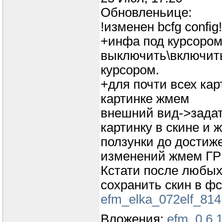
Обновленьице:
!изменен bcfg config!
+инфа под курсором
выключить\включить
курсором.
+для почти всех кар
картинке жмем
внешний вид->задат
картинку в скине и
ползунки до достиж
изменений жмем Г
Кстати после любых
сохранить скин в фс
efm_elka_072elf_814
Вложения:
efm_0.6.1