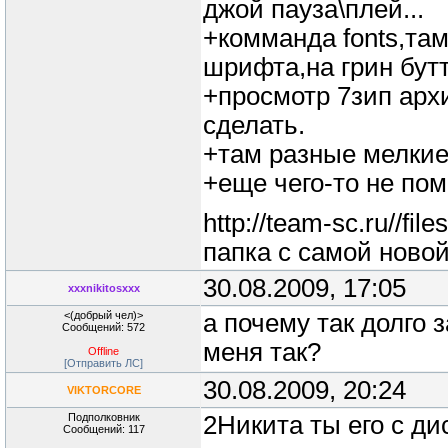
джой пауза\плей...
+комманда fonts,та
шрифта,на грин бут
+просмотр 7зип арх
сделать.
+там разные мелкие
+еще чего-то не по
http://team-sc.ru//fil
папка с самой ново
30.08.2009, 17:05
xxxnikitosxxx
<(добрый чел)>
а почему так долго 
Сообщений: 572
меня так?
Offline
[Отправить ЛС]
30.08.2009, 20:24
VIKTORCORE
Подполковник
2Никита ты его с ди
Сообщений: 117