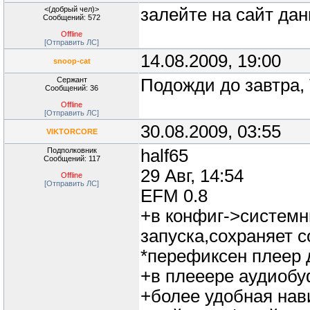
<(добрый чел)>
залейте на сайт дан
Сообщений: 572
Offline
[Отправить ЛС]
14.08.2009, 19:00
snoop-cat
Сержант
Подожди до завтра,
Сообщений: 36
Offline
[Отправить ЛС]
30.08.2009, 03:55
VIKTORCORE
Подполковник
half65
Сообщений: 117
29 Авг, 14:54
Offline
[Отправить ЛС]
EFM 0.8
+в конфиг->системн
запуска,сохраняет с
*перефиксен плеер 
+в плееере аудиоб
+более удобная нави