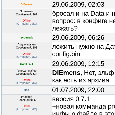
29.06.2009, 02:03
DIEmens
Полковник
бросал и на Data и
Сообщений: 167
вопрос: в конфиге н
Offline
[Отправить ЛС]
лежать?
29.06.2009, 06:26
evgenark
Подполковник
ложить нужно на Дат
Сообщений: 101
config.bin
Offline
[Отправить ЛС]
29.06.2009, 12:15
Danil_e71
Генерал-майор
DIEmens
, Нет, эльф
Сообщений: 334
как есть из архива
Offline
[Отправить ЛС]
01.07.2009, 22:00
Half
Рядовой
версия 0.7.1
Сообщений: 6
+новая комманда pr
Offline
[Отправить ЛС]
инфы о файле,в этом