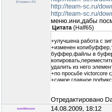
[Отправить ЛС]
http://team-sc.ru/do
http://team-sc.ru/dow
меню.ини,дабы посм
Цитата
(
Half65
)
+улучшена работа с зи
+изменен копибуффер,
буффер,файлы в буфер
копировать,переместить
удалить из него элемен
+по просьбе victorcore
+самое главное пофикс
самоотверженное тести
Отредактировано
Da
14.08.2009, 18:12
xxxnikitosxxx