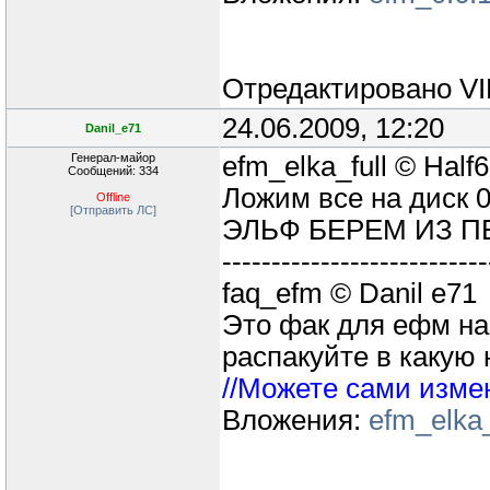
Отредактировано
V
24.06.2009, 12:20
Danil_e71
Генерал-майор
efm_elka_full © Half
Сообщений: 334
Ложим все на диск 
Offline
[Отправить ЛС]
ЭЛЬФ БЕРЕМ ИЗ П
---------------------------
faq_efm © Danil e71
Это фак для ефм н
распакуйте в какую 
//Можете сами изме
Вложения:
efm_elka_