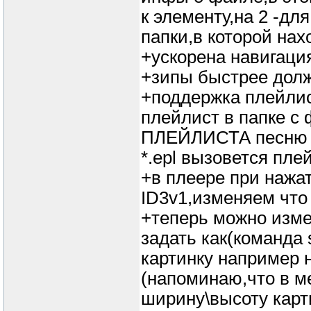
к элементу,на 2 -для
папки,в которой нах
+ускорена навигация
+зипы быстрее долж
+поддержка плейлист
плейлист в папке с 
ПЛЕЙЛИСТА песню п
*.epl вызовется пле
+в плеере при нажат
ID3v1,изменяем что 
+теперь можно изме
задать как(команда
картинку например 
(напоминаю,что в м
ширину\высоту карти