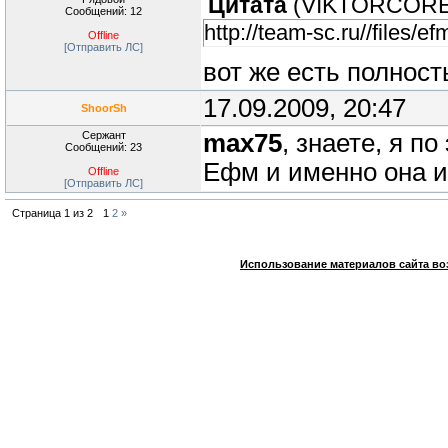
Цитата
(
VIKTORCOR
Сообщений: 12
http://team-sc.ru//files
Offline
[Отправить ЛС]
вот же есть полност
17.09.2009, 20:47
ShoorSh
Сержант
max75
, знаете, я п
Сообщений: 23
Ефм и именно она и 
Offline
[Отправить ЛС]
Страница
1
из
2
1
2
»
Использование материалов сайта во