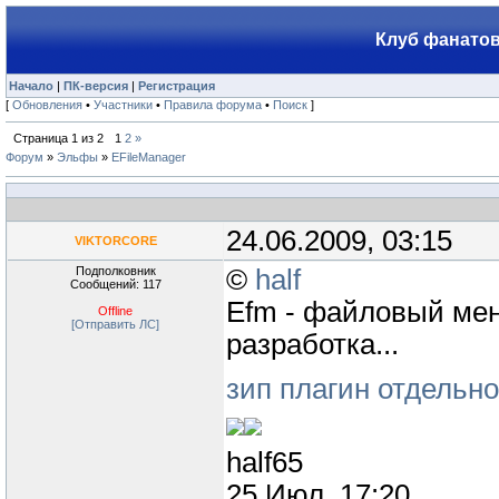
Клуб фанатов
Начало
|
ПК-версия
|
Регистрация
[
Обновления
•
Участники
•
Правила форума
•
Поиск
]
Страница
1
из
2
1
2
»
Форум
»
Эльфы
»
EFileManager
24.06.2009, 03:15
VIKTORCORE
Подполковник
©
half
Сообщений: 117
Efm - файловый ме
Offline
[Отправить ЛС]
разработка...
зип плагин отдельно
half65
25 Июл, 17:20