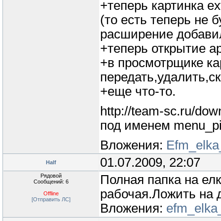
+теперь картинка ext
(то есть теперь не б
расширение добавил
+теперь открытие а
+в просмотрщике ка
передать,удалить,ск
+еще что-то.
http://team-sc.ru/do
под именем menu_pic
Вложения:
Efm_elka_
01.07.2009, 22:07
Half
Рядовой
Полная папка на елк
Сообщений: 6
рабочая.Ложить на д
Offline
[Отправить ЛС]
Вложения:
efm_elka_