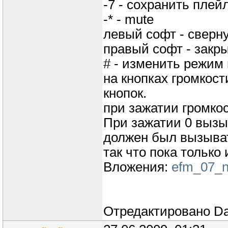
-7 - сохранить плей
-* - mute
левый софт - сверн
правый софт - закр
# - изменить режим 
на кнопках громкост
кнопок.
при зажатии громко
При зажатии 0 вызы
должен был вызыват
так что пока тольк
Вложения:
efm_07_n
Отредактировано
Da