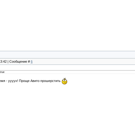
 13:42 | Сообщение #
6
true
ремя - уууух! Проще Авито прошерстить