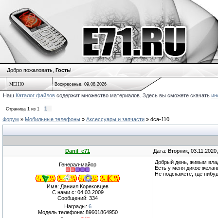
Добро пожаловать,
Гость
!
МЕНЮ
Воскресенье, 09.08.2026
Наш
Каталог файлов
содержит множество материалов. Здесь вы сможете скачать
ин
1
Страница
1
из
1
Форум
»
Мобильные телефоны
»
Аксессуары и запчасти
»
dca-110
Danil_e71
Дата: Вторник, 03.11.2020
Добрый день, живым вла
Генерал-майор
Есть у меня дикое желан
Не подскажете, где нибу
Имя: Даниил Корековцев
С нами с: 04.03.2009
Сообщений: 334
Награды:
6
Модель телефона: 89601864950