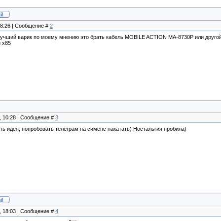
18:26 | Сообщение #
2
, лучший варик по моему мнению это брать кабель MOBILE ACTION MA-8730P или другой 
и х85
0, 10:28 | Сообщение #
3
сть идея, попробовать телеграм на сименс накатать) Ностальгия пробила)
0, 18:03 | Сообщение #
4