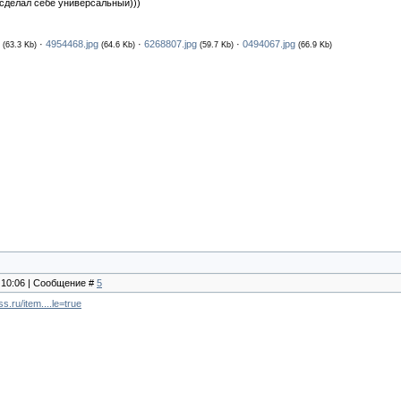
 сделал себе универсальный)))
·
4954468.jpg
·
6268807.jpg
·
0494067.jpg
(63.3 Kb)
(64.6 Kb)
(59.7 Kb)
(66.9 Kb)
, 10:06 | Сообщение #
5
ss.ru/item....le=true