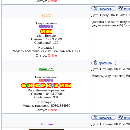
Статус:
Offline
хвост
Дата: Среда, 04.11.2020, 
дарова) 110 так то нету
Подполковник
двухголовый на х65(75) 
Имя: Володя
С нами с: 17.09.2009
Сообщений: 120
Награды:
3
Модель телефона: cx75v13+s75v47+el71+e71
Статус:
Offline
Danil_e71
Дата: Пятница, 06.11.202
Володь, ищу пока что) Е
Генерал-майор
Имя: Даниил Корековцев
С нами с: 04.03.2009
Сообщений: 334
Награды:
6
Модель телефона: 89601864950
Статус:
Offline
dimulkin
Дата: Пятница, 06.11.202