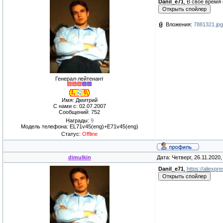
Danil_e71
, В свое время
Вложения:
7881321.jpg
Генерал-лейтенант
Имя: Дмитрий
С нами с: 02.07.2007
Сообщений: 752
Награды:
9
Модель телефона: EL71v45(eng)+E71v45(eng)
Статус:
Offline
dimulkin
Дата: Четверг, 26.11.2020
Danil_e71
,
https://aliexpre