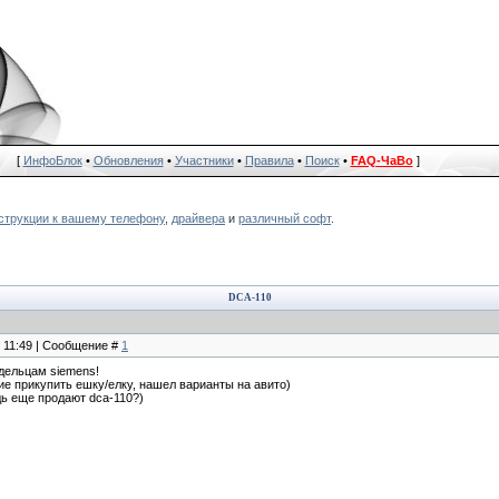
[
ИнфоБлок
•
Обновления
•
Участники
•
Правила
•
Поиск
•
FAQ-ЧаВо
]
струкции к вашему телефону
,
драйвера
и
различный софт
.
DCA-110
, 11:49 | Сообщение #
1
дельцам siemens!
ие прикупить ешку/елку, нашел варианты на авито)
дь еще продают dca-110?)