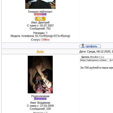
Генерал-лейтенант
Имя: Дмитрий
С нами с: 02.07.2007
Сообщений: 752
Награды:
9
Модель телефона: EL71v45(eng)+E71v45(eng)
Статус:
Offline
Войс
Дата: Среда, 09.12.2020,
Цитата
dimulkin
(
)
https://aliexpress.ru/item....le=
За 700 рублей в наше в
Подполковник
Имя: Владимир
С нами с: 27.03.2009
Сообщений: 109