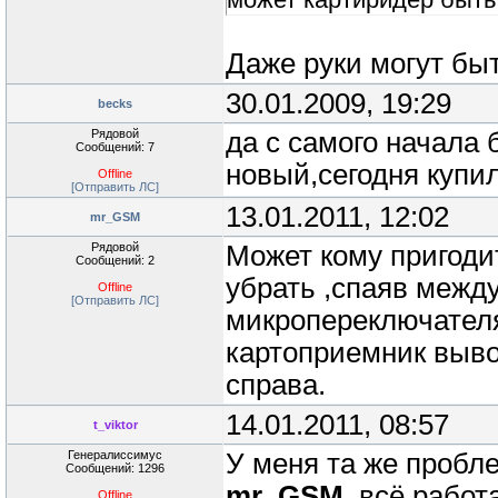
Даже руки могут бы
30.01.2009, 19:29
becks
Рядовой
да с самого начала
Сообщений: 7
новый,сегодня купил
Offline
[Отправить ЛС]
13.01.2011, 12:02
mr_GSM
Рядовой
Может кому пригоди
Сообщений: 2
убрать ,спаяв между
Offline
[Отправить ЛС]
микропереключателя
картоприемник вывод
справа.
14.01.2011, 08:57
t_viktor
Генералиссимус
У меня та же пробл
Сообщений: 1296
mr_GSM
, всё работа
Offline