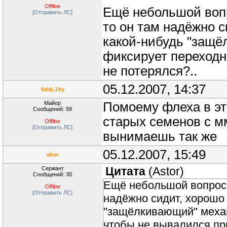
Offline
Ещё небольшой вопр
[Отправить ЛС]
то он там надёжно с
какой-нибудь "защё
фиксирует переходни
не потерялся?..
05.12.2007, 14:37
fataL1ity
Майор
Помоему флеха в эт
Сообщений: 99
старых семенов с м
Offline
[Отправить ЛС]
вынимаешь так же
05.12.2007, 15:49
altor
Сержант
Цитата
(
Astor
)
Сообщений: 30
Ещё небольшой вопрос: 
Offline
[Отправить ЛС]
надёжно сидит, хорошо 
"защёлкивающий" механи
чтобы не вывалился при