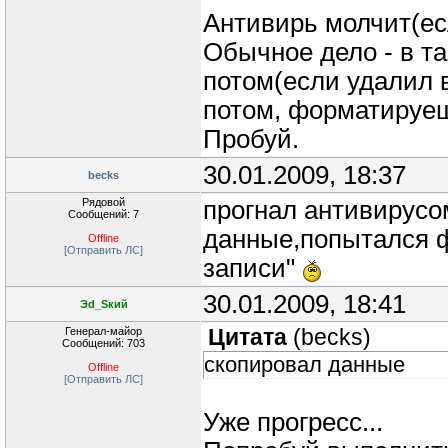
Антивирь молчит(ес
Обычное дело - в т
потом(если удалил 
потом, форматируеш
Пробуй.
30.01.2009, 18:37
becks
Рядовой
прогнал антивирусо
Сообщений: 7
данные,попытался ф
Offline
[Отправить ЛС]
записи"
30.01.2009, 18:41
Эd_Sкий
Генерал-майор
Цитата
(
becks
)
Сообщений: 703
скопировал данные
Offline
[Отправить ЛС]
Уже прогресс...