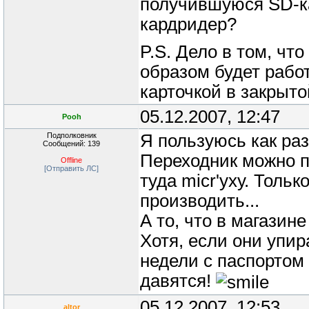
получившуюся SD-ка
кардридер?
P.S. Дело в том, чт
образом будет работ
карточкой в закрыто
05.12.2007, 12:47
Pooh
Подполковник
Я пользуюсь как раз
Сообщений: 139
Переходник можно п
Offline
[Отправить ЛС]
туда micr'уху. Толь
производить...
А то, что в магазин
Хотя, если они упи
недели с паспортом 
давятся!
05.12.2007, 12:53
altor