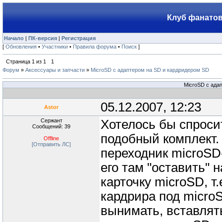
Клуб фанатов
Начало
|
ПК-версия
|
Регистрация
[
Обновления
•
Участники
•
Правила форума
•
Поиск
]
Страница
1
из
1
1
Форум
»
Аксессуары и запчасти
»
MicroSD с адаптером на SD и кардридером SD
MicroSD с ада
05.12.2007, 12:23
Astor
Сержант
Хотелось бы спроси
Сообщений: 39
подобный комплект.
Offline
[Отправить ЛС]
переходник microSD
его там "оставить" 
карточку microSD, т
кардрира под micro
вынимать, вставлять