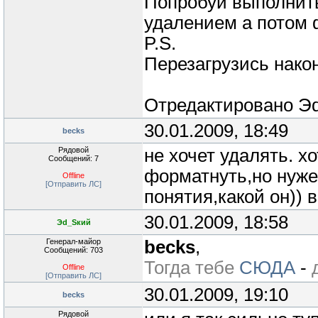
Попробуй выполнить
удалением а потом
P.S.
Перезагрузись након
Отредактировано
Э
30.01.2009, 18:49
becks
Рядовой
не хочет удалять. х
Сообщений: 7
форматнуть,но нуже
Offline
[Отправить ЛС]
понятия,какой он)) 
30.01.2009, 18:58
Эd_Sкий
Генерал-майор
becks
,
Сообщений: 703
Тогда тебе
СЮДА
-
Offline
[Отправить ЛС]
30.01.2009, 19:10
becks
Рядовой