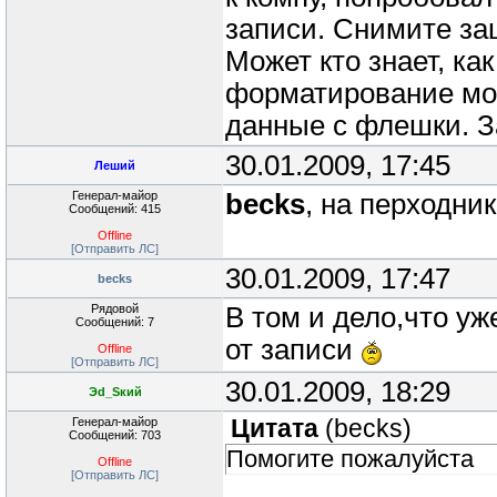
записи. Снимите за
Может кто знает, ка
форматирование мож
данные с флешки. З
30.01.2009, 17:45
Леший
Генерал-майор
becks
, на перходни
Сообщений: 415
Offline
[Отправить ЛС]
30.01.2009, 17:47
becks
Рядовой
В том и дело,что уж
Сообщений: 7
от записи
Offline
[Отправить ЛС]
30.01.2009, 18:29
Эd_Sкий
Генерал-майор
Цитата
(
becks
)
Сообщений: 703
Помогите пожалуйста
Offline
[Отправить ЛС]