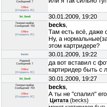
или я так сильно ту
Сообщений: 7
Offline
[Отправить ЛС]
30.01.2009, 19:20
Эd_Sкий
Генерал-майор
becks
,
Сообщений: 703
Там есть всё, даже 
Offline
[Отправить ЛС]
Ну, а нормальные(з
этом картридере?
30.01.2009, 19:22
becks
Рядовой
да вот вставил с фо
Сообщений: 7
картиридер быть с 
Offline
[Отправить ЛС]
30.01.2009, 19:27
Эd_Sкий
Генерал-майор
becks
,
Сообщений: 703
А ты не "спалил" е
Offline
[Отправить ЛС]
Цитата
(
becks
)
может картиридер быть