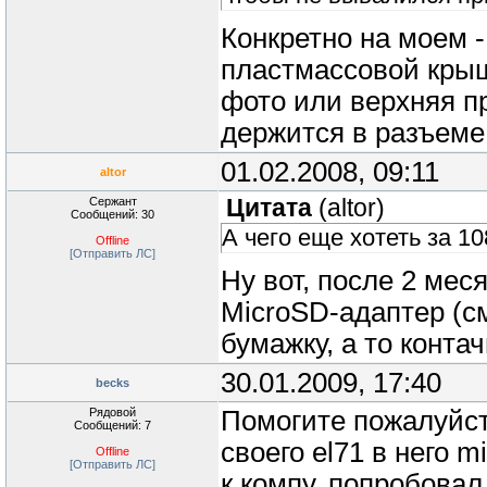
Конкретно на моем 
пластмассовой крыш
фото или верхняя п
держится в разъеме.
01.02.2008, 09:11
altor
Сержант
Цитата
(
altor
)
Сообщений: 30
А чего еще хотеть за 10
Offline
[Отправить ЛС]
Ну вот, после 2 мес
MicroSD-адаптер (с
бумажку, а то контач
30.01.2009, 17:40
becks
Рядовой
Помогите пожалуйста
Сообщений: 7
своего el71 в него m
Offline
[Отправить ЛС]
к компу, попробова