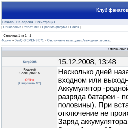
Клуб фанатов
Начало
|
ПК-версия
|
Регистрация
[
Обновления
•
Участники
•
Правила форума
•
Поиск
]
Страница
1
из
1
1
Форум
»
BenQ-SIEMENS E71
»
Отключение на входных/выходных звонках
Отключение 
15.12.2008, 13:48
Serg2008
Рядовой
Несколько дней наз
Сообщений: 5
входном или выходн
Offline
[Отправить ЛС]
Аккумулятор -родной
разряда батареи - 
половины). При вст
отключение не прои
Заряд аккумулятора