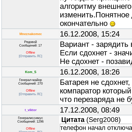
алгоритму внешнего 
изменить.Понятное 
окончательно
16.12.2008, 15:24
Mneznakomec
Рядовой
Вариант - зарядить 
Сообщений: 17
Если сдохнет - знач
Offline
[Отправить ЛС]
Не сдохнет - позав
16.12.2008, 18:26
Kom_S
Генерал-майор
Батарея не сдохнет,
Сообщений: 270
компаратор который 
Offline
[Отправить ЛС]
что перезаряда не б
17.12.2008, 08:49
t_viktor
Генералиссимус
Цитата
(
Serg2008
)
Сообщений: 1296
телефон начал отключа
Offline