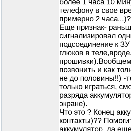
более 1 часа 10 мин
телефону в свое вр
примерно 2 часа...)
Еще признак- раньш
сигнализировал одн
подсоединение к ЗУ
глюков в теле,врод
прошивки).Вообщем 
позвонить и как тол
не до половины!!) -
только играться, см
разряда аккумулято
экране).
Что это ? Конец акк
контакты)?? Помоги
аккумулятор, да еще