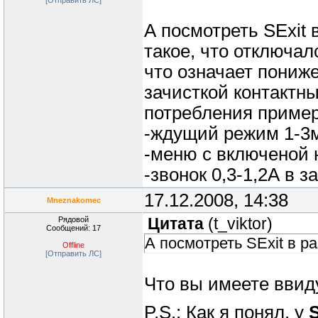
[Отправить ЛС]
А посмотреть SExit 
такое, что отключалс
что означает пониж
зачисткой контактны
потребления пример
-ждущий режим 1-3
-меню с включеной 
-звонок 0,3-1,2А в 
17.12.2008, 14:38
Mneznakomec
Рядовой
Цитата
(
t_viktor
)
Сообщений: 17
А посмотреть SExit в р
Offline
[Отправить ЛС]
Что вы имеете ввиду
P.S.: Как я понял, у