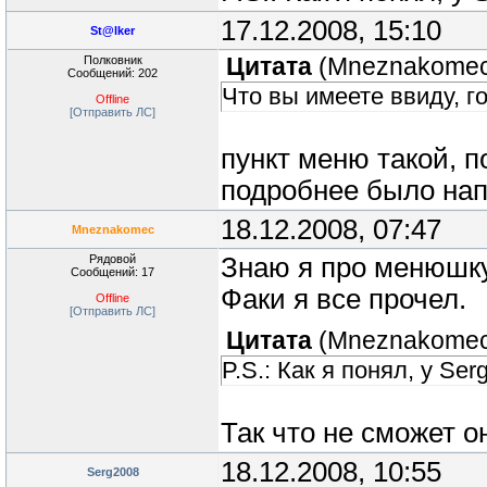
17.12.2008, 15:10
St@lker
Полковник
Цитата
(
Mneznakome
Сообщений: 202
Что вы имеете ввиду, г
Offline
[Отправить ЛС]
пункт меню такой, п
подробнее было нап
18.12.2008, 07:47
Mneznakomec
Рядовой
Знаю я про менюшку 
Сообщений: 17
Факи я все прочел.
Offline
[Отправить ЛС]
Цитата
(
Mneznakome
P.S.: Как я понял, у Se
Так что не сможет он
18.12.2008, 10:55
Serg2008