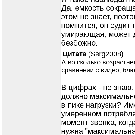
Да, емкость сокращ
этом не знает, поэт
помнится, он судит 
умирающая, может д
безбожно.
Цитата
(
Serg2008
)
А во сколько возрастае
сравнении с видео, блю
В цифрах - не знаю,
должно максимально
в пике нагрузки? И
умеренном потреблен
момент звонка, ког
нужна "максимальна