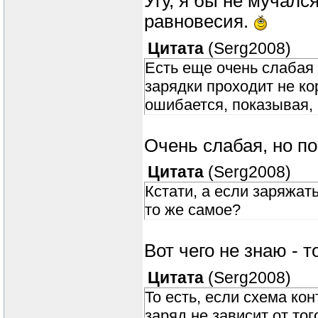
Угу, я бы не мучалс
равновесия.
Цитата
(
Serg2008
)
Есть еще очень слабая 
зарядки проходит не ко
ошибается, показывая, 
Очень слабая, но по
Цитата
(
Serg2008
)
Кстати, а если заряжат
то же самое?
Вот чего не знаю - т
Цитата
(
Serg2008
)
То есть, если схема ко
заряд не зависит от тог