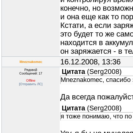
конечно, но возмож
и она еще как то пор
Кстати, а если зар
это будет то же сам
находится в аккумуля
он заряжается - в т
16.12.2008, 13:36
Mneznakomec
Рядовой
Цитата
(
Serg2008
)
Сообщений: 17
Mneznakomec, спасибо 
Offline
[Отправить ЛС]
Да всегда пожалуйс
Цитата
(
Serg2008
)
я тоже понимаю, что по