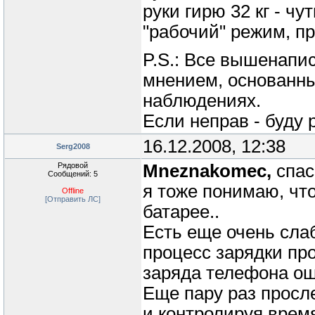
руки гирю 32 кг - чу
"рабочий" режим, пр
P.S.: Все вышенапи
мнением, основанны
наблюдениях.
Если неправ - буду
16.12.2008, 12:38
Serg2008
Рядовой
Mneznakomec,
спас
Сообщений: 5
я тоже понимаю, что
Offline
[Отправить ЛС]
батарее..
Есть еще очень слаб
процесс зарядки про
заряда телефона ош
Еще пару раз просл
и контролируя врем