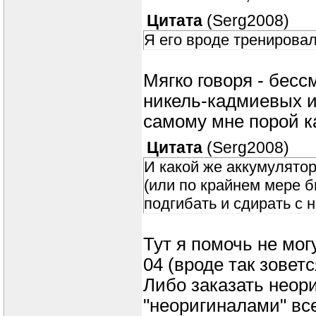
Цитата
(
Serg2008
)
Я его вроде тренирова
Мягко говоря - бес
никель-кадмиевых и
самому мне порой к
Цитата
(
Serg2008
)
И какой же аккумулятор
(или по крайнем мере бы
подгибать и сдирать с
Тут я помочь не могу
04 (вроде так зоветс
Либо заказать неори
"неоригиналами" вс