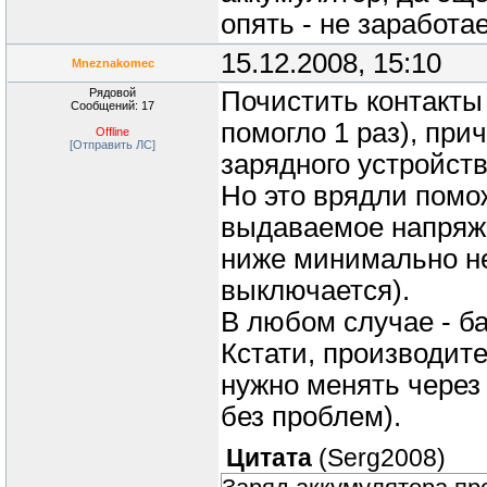
опять - не заработа
15.12.2008, 15:10
Mneznakomec
Рядовой
Почистить контакты
Сообщений: 17
помогло 1 раз), при
Offline
[Отправить ЛС]
зарядного устройств
Но это врядли помо
выдаваемое напряже
ниже минимально не
выключается).
В любом случае - ба
Кстати, производите
нужно менять через 
без проблем).
Цитата
(
Serg2008
)