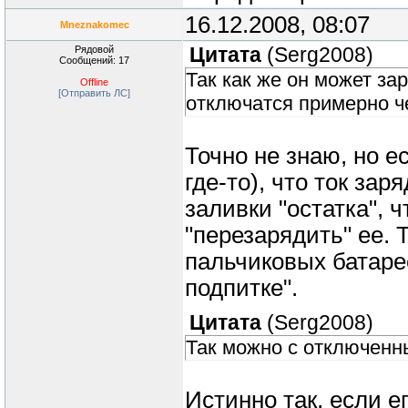
16.12.2008, 08:07
Mneznakomec
Рядовой
Цитата
(
Serg2008
)
Сообщений: 17
Так как же он может за
Offline
[Отправить ЛС]
отключатся примерно че
Точно не знаю, но е
где-то), что ток за
заливки "остатка", 
"перезарядить" ее. 
пальчиковых батарее
подпитке".
Цитата
(
Serg2008
)
Так можно с отключенн
Истинно так, если е