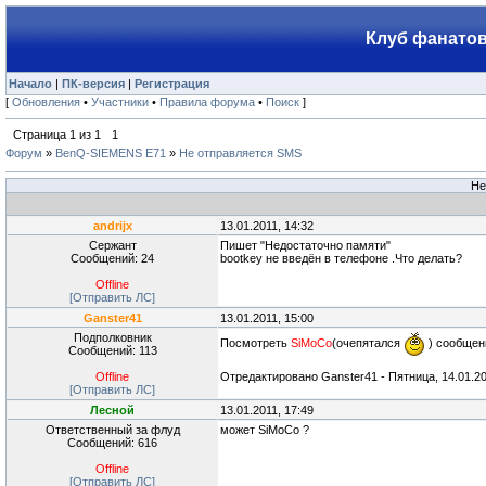
Клуб фанатов
Начало
|
ПК-версия
|
Регистрация
[
Обновления
•
Участники
•
Правила форума
•
Поиск
]
Страница
1
из
1
1
Форум
»
BenQ-SIEMENS E71
»
Не отправляется SMS
Не
andrijx
13.01.2011, 14:32
Сержант
Пишет "Недостаточно памяти"
Сообщений: 24
bootkey не введён в телефоне .Что делать?
Offline
[Отправить ЛС]
Ganster41
13.01.2011, 15:00
Подполковник
Посмотреть
SiMoCo
(очепятался
) сообщени
Сообщений: 113
Offline
Отредактировано
Ganster41
-
Пятница, 14.01.20
[Отправить ЛС]
Лесной
13.01.2011, 17:49
Ответственный за флуд
может SiMoCo ?
Сообщений: 616
Offline
[Отправить ЛС]