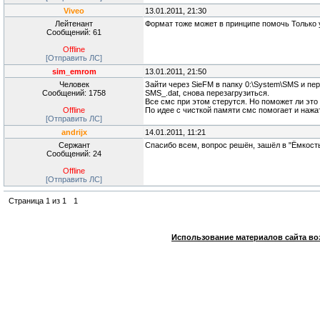
Viveo
13.01.2011, 21:30
Лейтенант
Формат тоже может в принципе помочь Только 
Сообщений: 61
Offline
[Отправить ЛС]
sim_emrom
13.01.2011, 21:50
Человек
Зайти через SieFM в папку 0:\System\SMS и пе
Сообщений: 1758
SMS_.dat, снова перезагрузиться.
Все смс при этом стерутся. Но поможет ли это
Offline
По идее с чисткой памяти смс помогает и нажа
[Отправить ЛС]
andrijx
14.01.2011, 11:21
Сержант
Спасибо всем, вопрос решён, зашёл в "Ёмкост
Сообщений: 24
Offline
[Отправить ЛС]
Страница
1
из
1
1
Использование материалов сайта во