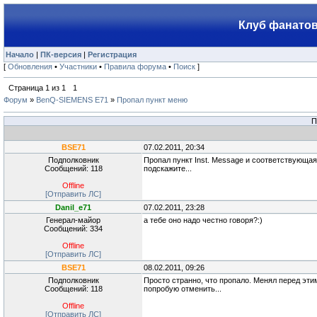
Клуб фанатов
Начало
|
ПК-версия
|
Регистрация
[
Обновления
•
Участники
•
Правила форума
•
Поиск
]
Страница
1
из
1
1
Форум
»
BenQ-SIEMENS E71
»
Пропал пункт меню
П
BSE71
07.02.2011, 20:34
Подполковник
Пропал пункт Inst. Message и соответствующая 
Сообщений: 118
подскажите...
Offline
[Отправить ЛС]
Danil_e71
07.02.2011, 23:28
Генерал-майор
а тебе оно надо честно говоря?:)
Сообщений: 334
Offline
[Отправить ЛС]
BSE71
08.02.2011, 09:26
Подполковник
Просто странно, что пропало. Менял перед эти
Сообщений: 118
попробую отменить...
Offline
[Отправить ЛС]