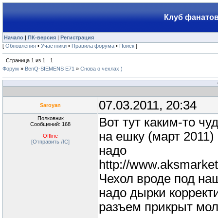
Клуб фанатов
Начало
|
ПК-версия
|
Регистрация
[
Обновления
•
Участники
•
Правила форума
•
Поиск
]
Страница
1
из
1
1
Форум
»
BenQ-SIEMENS E71
»
Снова о чехлах )
07.03.2011, 20:34
Saroyan
Полковник
Вот тут каким-то ч
Сообщений: 168
на ешку (март 2011) 
Offline
[Отправить ЛС]
надо
http://www.aksmarke
Чехол вроде под на
надо дырки корректи
разъем прикрыт мол