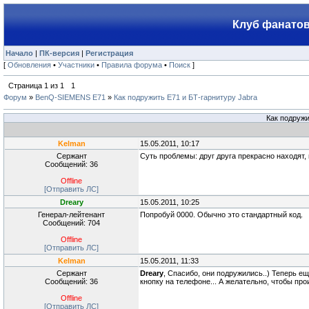
Клуб фанатов
Начало
|
ПК-версия
|
Регистрация
[
Обновления
•
Участники
•
Правила форума
•
Поиск
]
Страница
1
из
1
1
Форум
»
BenQ-SIEMENS E71
»
Как подружить Е71 и БТ-гарнитуру Jabra
Как подружи
Kelman
15.05.2011, 10:17
Сержант
Суть проблемы: друг друга прекрасно находят, н
Сообщений: 36
Offline
[Отправить ЛС]
Dreary
15.05.2011, 10:25
Генерал-лейтенант
Попробуй 0000. Обычно это стандартный код.
Сообщений: 704
Offline
[Отправить ЛС]
Kelman
15.05.2011, 11:33
Сержант
Dreary
, Спасибо, они подружились..) Теперь ещ
Сообщений: 36
кнопку на телефоне... А желательно, чтобы пр
Offline
[Отправить ЛС]