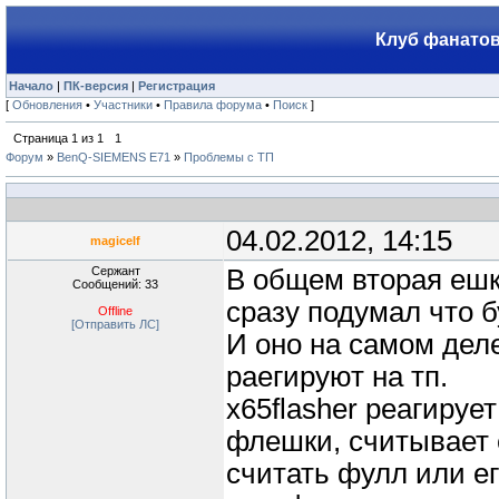
Клуб фанатов
Начало
|
ПК-версия
|
Регистрация
[
Обновления
•
Участники
•
Правила форума
•
Поиск
]
Страница
1
из
1
1
Форум
»
BenQ-SIEMENS E71
»
Проблемы с ТП
04.02.2012, 14:15
magicelf
Сержант
В общем вторая ешк
Сообщений: 33
сразу подумал что б
Offline
[Отправить ЛС]
И оно на самом деле
раегируют на тп.
x65flasher реагирует
флешки, считывает 
считать фулл или ег