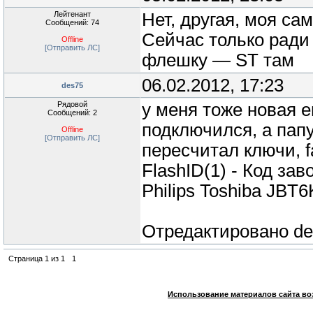
Лейтенант
Нет, другая, моя са
Сообщений: 74
Сейчас только ради
Offline
[Отправить ЛС]
флешку — ST там
06.02.2012, 17:23
des75
Рядовой
у меня тоже новая е
Сообщений: 2
подключился, а папу
Offline
[Отправить ЛС]
пересчитал ключи, f
FlashID(1) - Код заво
Philips Toshiba JBT6
Отредактировано
de
Страница
1
из
1
1
Использование материалов сайта во