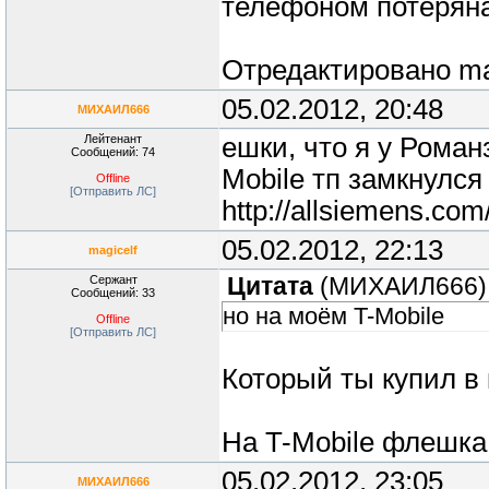
телефоном потеряна
Отредактировано
ma
05.02.2012, 20:48
МИХАИЛ666
Лейтенант
ешки, что я у Роман
Сообщений: 74
Mobile тп замкнулся 
Offline
[Отправить ЛС]
http://allsiemens.co
05.02.2012, 22:13
magicelf
Сержант
Цитата
(
МИХАИЛ666
)
Сообщений: 33
но на моём T-Mobile
Offline
[Отправить ЛС]
Который ты купил в
На T-Mobile флешка
05.02.2012, 23:05
МИХАИЛ666