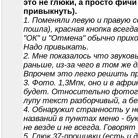
это не глюки, а просто фич
привыкнуть).
1. Поменяли левую и правую 
пошла), красная кнопка всегд
"ОК" и "Отмена" обычно прих
Надо привыкать.
2. Мне показалось что звуко
раньше, из-за чего в том же
Впрочем это легко решить п
3. Фото. 1,3Мпк, оно и в афр
будет. Относительно фотогр
лупу текст разборчивый, а бе
4. Обнаружил странность у н
названий в пунктах меню - б
не везде и не всегда. Говор
5. Глюк 37-прошивки (есть и 