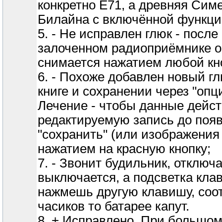
конкретно Е71, а древняя Сим
Билайна с включённой функци
5. - Не исправлен глюк - посл
залоченном радиоприёмнике о
снимается нажатием любой кн
6. - Похоже добавлен новый г
книге и сохранении через "опц
Лечение - чтобы данные дейст
редактируемую запись до поя
"сохранить" (или изображения
нажатием на красную кнопку;
7. - Звонит будильник, отключ
выключается, а подсветка клав
нажмешь другую клавишу, соот
часиков то батарее капут.
8. + Исправлено. При большом