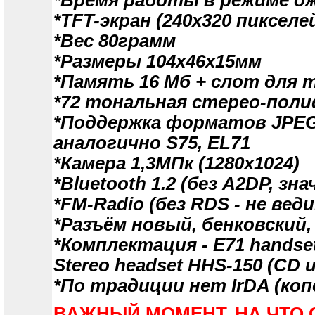
*TFT-экран (240х320 пикселе
*Вес 80грамм
*Размеры 104х46х15мм
*Память 16 Мб + слот для m
*72 тональная стерео-пол
*Поддержка форматов JPEG, 
аналогично S75, EL71
*Камера 1,3МПк (1280х1024)
*Bluetooth 1.2 (без А2DP, з
*FM-Radio (без RDS - не вед
*Разъём новый, бенковский,
*Комплектация - E71 handset, 
Stereo headset HHS-150 (CD 
*По традиции нет IrDA (коп
ВАЖНЫЙ МОМЕНТ, НА ЧТО 