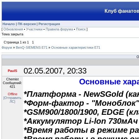
Клуб фанатов
Начало
|
ПК-версия
|
Регистрация
[
Обновления
•
Участники
•
Правила форума
•
Поиск
]
Тема закрыта
Страница
1
из
1
1
Форум
»
BenQ-SIEMENS E71
»
Основные характеристики Е71
О
02.05.2007, 20:33
PaulS
Chemist
Основные хара
Сообщений:
421
*Платформа - NewSGold (как и
Offline
[Отправить
*Форм-фактор - "Моноблок
ЛС]
*GSM900/1800/1900, EDGE (кл
*Аккумулятор Li-lon 730мАч
*Время работы в режиме ра
*Время работы в режиме ожи