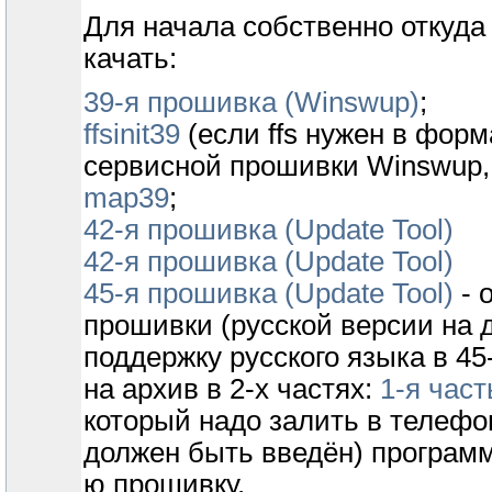
Для начала собственно откуда
качать:
39-я прошивка (Winswup)
;
ffsinit39
(если ffs нужен в форм
сервисной прошивки Winswup,
map39
;
42-я прошивка (Update Tool)
42-я прошивка (Update Tool)
45-я прошивка (Update Tool)
- 
прошивки (русской версии на 
поддержку русского языка в 45
на архив в 2-х частях:
1-я част
который надо залить в телефон
должен быть введён) программо
ю прошивку.