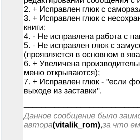
редактировании сообщения с 
2. + Исправлен глюк с самора
3. + Исправлен глюк с несохр
книги;
4. - Не исправлена работа с п
5. - Не исправлен глюк с зам
(проявляется в основном в яв
6. + Увеличена производитель
меню открываются);
7. + Исправлен глюк - "если ф
выходе из заставки".
__________________________
Данное сообщение было заимст
автора
(vitalik_rom)
,
за что ем
__________________________