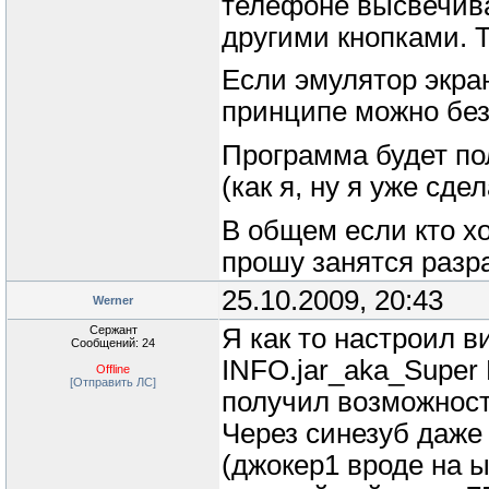
телефоне высвечива
другими кнопками. Т
Если эмулятор экран
принципе можно без
Программа будет по
(как я, ну я уже сдел
В общем если кто хо
прошу занятся разр
25.10.2009, 20:43
Werner
Сержант
Я как то настроил в
Сообщений: 24
INFO.jar_aka_Super B
Offline
[Отправить ЛС]
получил возможност
Через синезуб даже
(джокер1 вроде на 