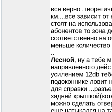
все верно ,теоретич
км....все зависит от
стоят на использов
абонентов то зона д
соответственно на о
меньше количество
..
Лесной
, ну а тебе 
направленного дейс
усилением 12db тебе
подоконнике ловит 
для справки ...раз
задней крышкой(кот
можно сделать отверс
еще натыкался на та