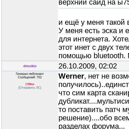
верхний сайд на ы75
и ещё у меня такой 
У меня есть эска и
для интернета. Хот
этот инет с двух те
помощью bluetooth. 
26.10.2009, 02:02
dimulkin
Генерал-лейтенант
Werner
, нет не воз
Сообщений: 752
получилось)..единст
Offline
[Отправить ЛС]
что сим карта скани
дубликат....мультис
то поставить патч 
решение)....обо вс
разделах форума...