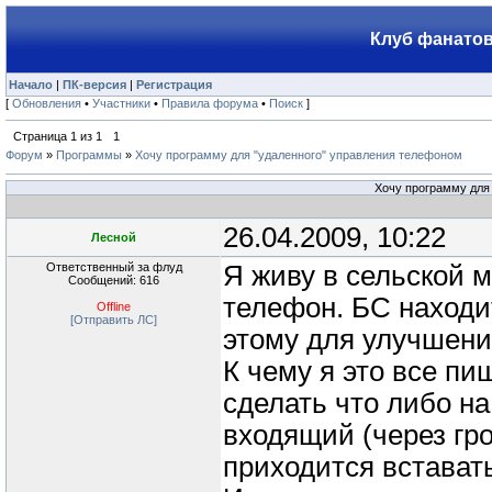
Клуб фанатов
Начало
|
ПК-версия
|
Регистрация
[
Обновления
•
Участники
•
Правила форума
•
Поиск
]
Страница
1
из
1
1
Форум
»
Программы
»
Хочу программу для "удаленного" управления телефоном
Хочу программу для
26.04.2009, 10:22
Лесной
Ответственный за флуд
Я живу в сельской 
Сообщений: 616
телефон. БС находит
Offline
[Отправить ЛС]
этому для улучшени
К чему я это все пи
сделать что либо на
входящий (через гр
приходится вставать