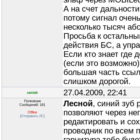
А на счет дальности
потому сигнал очен
несколько тысяч або
Просьба к остальны
действия БС, а упр
Если кто знает где 
(если это возможно),
большая часть ссыл
слишком дорогой.
27.04.2009, 22:41
saniab
Полковник
Лесной
, синий зуб
Сообщений: 181
позволяют через нег
Offline
[Отправить ЛС]
редактировать и сох
проводник по всем 
гарнитура тебе буде