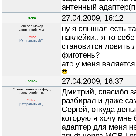
антенный адаптер(пе
27.04.2009, 16:12
Жека
Генерал-майор
ну я слышал есть т
Сообщений: 303
наклейки...я то себе
Offline
[Отправить ЛС]
становится ловить л
фиготень?
ато у меня валяется.
27.04.2009, 16:37
Лесной
Ответственный за флуд
Дмитрий, спасибо за
Сообщений: 616
разбирал и даже са
Offline
[Отправить ЛС]
Сергей, откуда день
которую я хочу мне 
адаптер для меня не
эльф через MOBILed