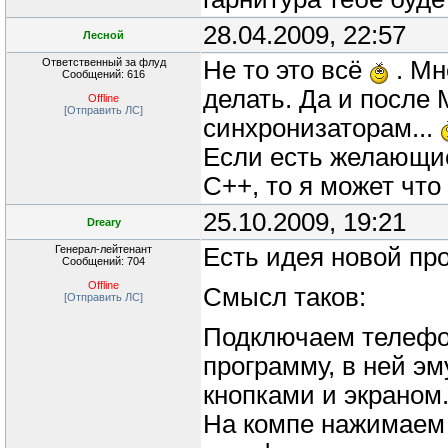
28.04.2009, 22:57
Лесной
Ответственный за флуд
Не то это всё
. Мн
Сообщений: 616
делать. Да и после
Offline
[Отправить ЛС]
синхронизаторам...
Если есть желающие
С++, то я может чт
25.10.2009, 19:21
Dreary
Генерал-лейтенант
Есть идея новой пр
Сообщений: 704
Offline
Смысл таков:
[Отправить ЛС]
Подключаем телефон
программу, в ней э
кнопками и экраном
На компе нажимаем 