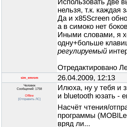
Использовать две 
нельзя, т.к. каждая 
Да и x85Screen обно
а в симоко нет боко
Иными словами, я х
одну+больше клави
регулируемый
интер
Отредактировано
Л
26.04.2009, 12:13
sim_emrom
Человек
Илюха, ну у тебя и 
Сообщений: 1758
и bluetooth юзать - 
Offline
[Отправить ЛС]
Насчёт чтения/отпра
программы (MOBILed
вряд ли...