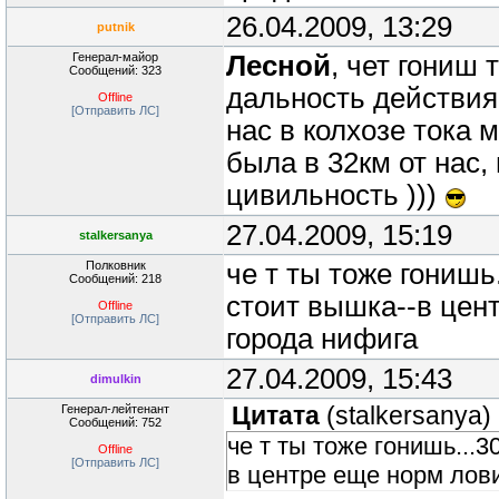
26.04.2009, 13:29
putnik
Генерал-майор
Лесной
, чет гониш 
Сообщений: 323
дальность действия
Offline
[Отправить ЛС]
нас в колхозе тока 
была в 32км от нас,
цивильность )))
27.04.2009, 15:19
stalkersanya
Полковник
че т ты тоже гонишь.
Сообщений: 218
стоит вышка--в цент
Offline
[Отправить ЛС]
города нифига
27.04.2009, 15:43
dimulkin
Генерал-лейтенант
Цитата
(
stalkersanya
)
Сообщений: 752
че т ты тоже гонишь...3
Offline
[Отправить ЛС]
в центре еще норм лови