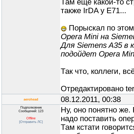
Там ещё какой-то с
также IrDA у Е71...
Порыскал по этом
Opera Mini на Sieme
Для Siemens A35 в 
подойдет Opera Min
Так что, коллеги, вс
Отредактировано
te
08.12.2011, 00:38
aerohead
Подполковник
Ну, оно понятно же.
Сообщений: 123
надо поставить опе
Offline
[Отправить ЛС]
Там кстати говорит