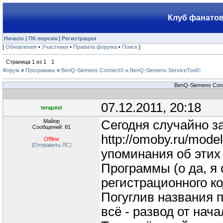
Клуб фанатов
Начало
|
ПК-версия
|
Регистрация
[
Обновления
•
Участники
•
Правила форума
•
Поиск
]
Страница
1
из
1
1
Форум
»
Программы
»
BenQ-Siemens Connect© и BenQ-Siemens ServiceTool©
BenQ-Siemens Conn
07.12.2011, 20:18
terapevt
Майор
Сегодня случайно з
Сообщений: 81
http://omoby.ru/mod
Offline
[Отправить ЛС]
упоминания об этих
Программы (о да, я 
регистрационного код
Погуглив названия 
всё - развод от нач