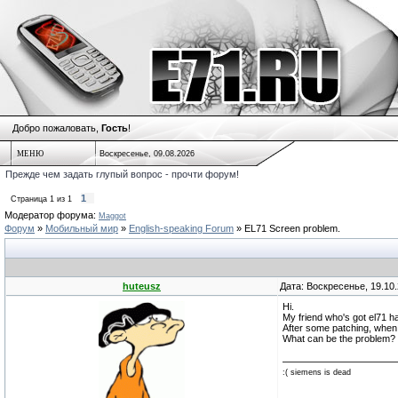
Добро пожаловать,
Гость
!
МЕНЮ
Воскресенье, 09.08.2026
Прежде чем задать глупый вопрос - прочти форум!
1
Страница
1
из
1
Модератор форума:
Maggot
Форум
»
Мобильный мир
»
English-speaking Forum
»
EL71 Screen problem.
huteusz
Дата: Воскресенье, 19.10
Hi.
My friend who's got el71 h
After some patching, when 
What can be the problem?
:( siemens is dead