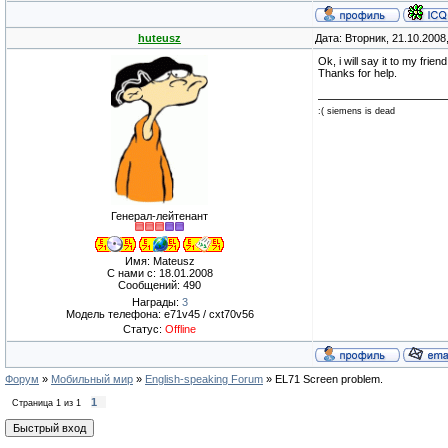
huteusz
Дата: Вторник, 21.10.2008
Ok, i will say it to my friend
Thanks for help.
:( siemens is dead
Генерал-лейтенант
Имя: Mateusz
С нами с: 18.01.2008
Сообщений: 490
Награды:
3
Модель телефона: e71v45 / cxt70v56
Статус:
Offline
Форум
»
Мобильный мир
»
English-speaking Forum
»
EL71 Screen problem.
1
Страница
1
из
1