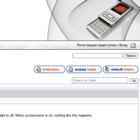
Регистрация недоступна •
Вход
ht is off. When screensaver is on, nothing like this happens.