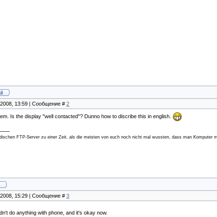
.2008, 13:59 | Сообщение #
2
blem. Is the display "well contacted"? Dunno how to discribe this in english.
ischen FTP-Server zu einer Zeit, als die meisten von euch noch nicht mal wussten, dass man Komputer mi
.2008, 15:29 | Сообщение #
3
dn't do anything with phone, and it's okay now.