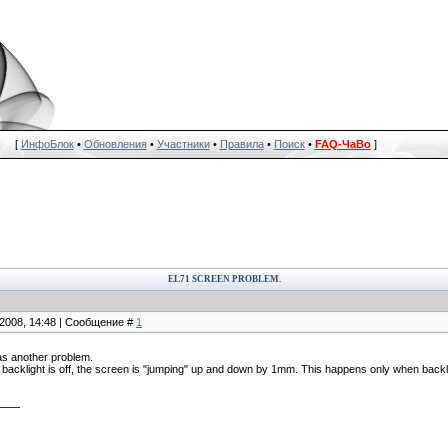
[
ИнфоБлок
•
Обновления
•
Участники
•
Правила
•
Поиск
•
FAQ-ЧаВо
]
EL71 SCREEN PROBLEM.
.2008, 14:48 | Сообщение #
1
as another problem.
backlight is off, the screen is "jumping" up and down by 1mm. This happens only when backlig