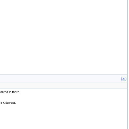
ected in there.
t K schreibt.