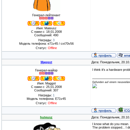
Генерал-лейтенант
Имя: Mateusz
С нами с: 18.01.2008
Сообщений: 490
Награды:
3
Модель телефона: e71v45 / cxt70v56
Статус:
Offline
Maggot
Дата: Понедельник, 20.10
I think it's a hardware pro
Генерал-майор
Gefunden auf einem neuseeländ
Имя: Maggot
С нами с: 25.01.2008
Сообщений: 307
Награды:
1
Модель телефона: E71v45
Статус:
Offline
huteusz
Дата: Понедельник, 20.10
I know what do you mean.
The problem stopped... I di