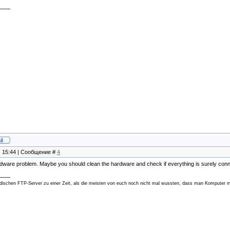
, 15:44 | Сообщение #
4
dware problem. Maybe you should clean the hardware and check if everything is surely conn
ischen FTP-Server zu einer Zeit, als die meisten von euch noch nicht mal wussten, dass man Komputer mi