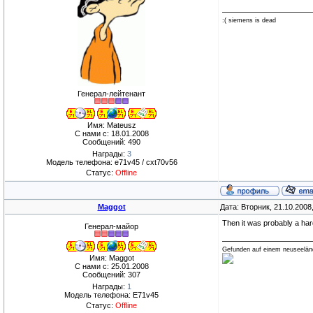
:( siemens is dead
Генерал-лейтенант
Имя: Mateusz
С нами с: 18.01.2008
Сообщений: 490
Награды:
3
Модель телефона: e71v45 / cxt70v56
Статус:
Offline
Maggot
Дата: Вторник, 21.10.2008
Then it was probably a har
Генерал-майор
Gefunden auf einem neuseeländ
Имя: Maggot
С нами с: 25.01.2008
Сообщений: 307
Награды:
1
Модель телефона: E71v45
Статус:
Offline