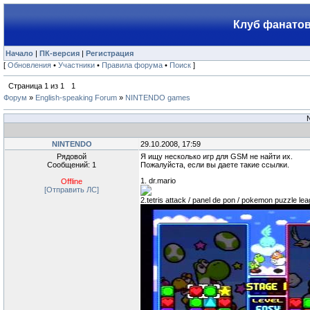
Клуб фанатов
Начало
|
ПК-версия
|
Регистрация
[
Обновления
•
Участники
•
Правила форума
•
Поиск
]
Страница
1
из
1
1
Форум
»
English-speaking Forum
»
NINTENDO games
NINTENDO
29.10.2008, 17:59
Рядовой
Я ищу несколько игр для GSM не найти их.
Сообщений: 1
Пожалуйста, если вы даете такие ссылки.
1. dr.mario
Offline
[Отправить ЛС]
2.tetris attack / panel de pon / pokemon puzzle le