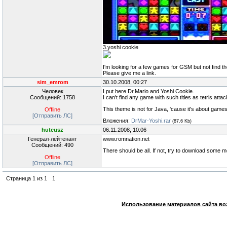
3.yoshi cookie
I'm looking for a few games for GSM but not find t
Please give me a link.
sim_emrom
30.10.2008, 00:27
Человек
I put here Dr.Mario and Yoshi Cookie.
Сообщений: 1758
I can't find any game with such titles as tetris att
This theme is not for Java, 'cause it's about game
Offline
[Отправить ЛС]
Вложения:
DrMar-Yoshi.rar
(87.6 Kb)
huteusz
06.11.2008, 10:06
Генерал-лейтенант
www.romnation.net
Сообщений: 490
There should be all. If not, try to download some 
Offline
[Отправить ЛС]
Страница
1
из
1
1
Использование материалов сайта во