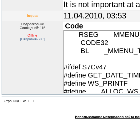
It is not important at al
11.04.2010, 03:53
loquat
Подполковник
Code
Сообщений: 115
RSEG MMENU_T
Offline
[Отправить ЛС]
CODE32
BL _MMENU_T
#ifdef S7Cv47
#define GET_DATE_T
#define WS_PRINTF 
#define ALLOC_WS
#define FREE_WS
Страница
1
из
1
1
#endif
Использование материалов сайта во
#ifdef E71Cv41
#define GET_DATE_T