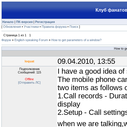
Клуб фанатов
Начало
|
ПК-версия
|
Регистрация
[
Обновления
•
Участники
•
Правила форума
•
Поиск
]
Страница
1
из
1
1
Форум
»
English-speaking Forum
»
How to get parameters of a window?
How to g
09.04.2010, 13:55
loquat
Подполковник
I have a good idea of
Сообщений: 115
The mobile phone can
Offline
[Отправить ЛС]
two items as follows 
1.Call records - Dura
display
2.Setup - Call settin
when we are talking,w