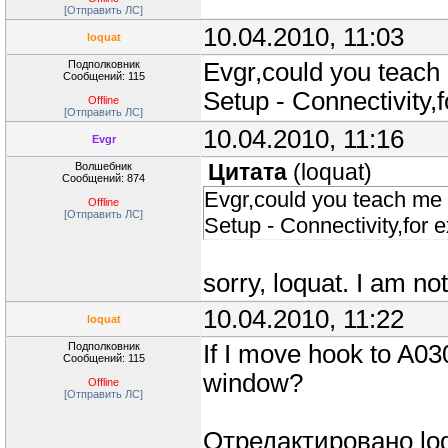
;080A06C: 00C09FE51C
[Отправить ЛС]
10.04.2010, 11:03
00703B0: 00B5051C21
loquat
00703C0: 0430816803
Подполковник
Evgr,could you teach
Сообщений: 115
00703D0: FFBC00BD00
Setup - Connectivity,
Offline
[Отправить ЛС]
10.04.2010, 11:16
00703E0: 0xB1C2D3E4,0
Evgr
{p=VibraAtCallTime id=10
Волшебник
Цитата
(
loquat
)
Сообщений: 874
{info `Vibra at window <Ca
Evgr,could you teach me
Offline
{1 b Frequency v=10}\
[Отправить ЛС]
Setup - Connectivity,for 
{12 ms Duration v=20}\
",00
sorry, loquat. I am no
#pragma disable old_equa
10.04.2010, 11:22
loquat
Подполковник
If I move hook to A03
Сообщений: 115
window?
Offline
[Отправить ЛС]
Отредактировано
lo