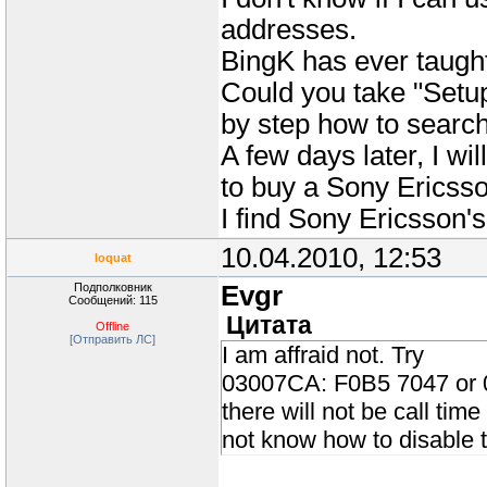
addresses.
BingK has ever taught 
Could you take "Setup
by step how to searc
A few days later, I w
to buy a Sony Ericss
I find Sony Ericsson's
10.04.2010, 12:53
loquat
Подполковник
Evgr
Сообщений: 115
Цитата
Offline
[Отправить ЛС]
I am affraid not. Try
03007CA: F0B5 7047 or
there will not be call time
not know how to disable 