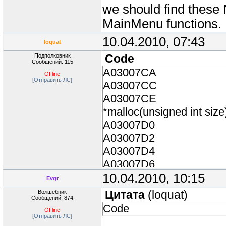
we should find these 
MainMenu functions.
10.04.2010, 07:43
loquat
Подполковник
Code
Сообщений: 115
A03007CA 0
Offline
[Отправить ЛС]
A03007CC 6D 4
A03007CE 6E 4E 
*malloc(unsigned int size
A03007D0 21
A03007D2 30
A03007D4 8D 
A03007D6 22 F1
10.04.2010, 10:15
A03007D8
Evgr
A03007DA 05
Волшебник
Цитата
(
loquat
)
Сообщений: 874
A03007DC 21
Code
Offline
A03007DE 30
[Отправить ЛС]