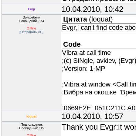
10.04.2010, 10:42
Evgr
Волшебник
Цитата
(
loquat
)
Сообщений: 874
Evgr,I can't find code abo
Offline
[Отправить ЛС]
Code
Vibra at call time
;(c) SiNgle, avkiev, (Evgr
;Version: 1-MP
;Vibra at window <Call t
;Вибра на окошке "Врем
;0669E2E: 051C211C A0
10.04.2010, 10:57
03007DA: 051C211C 6F
loquat
Подполковник
Thank you Evgr:it wo
Сообщений: 115
#pragma enable old_equa
Offline