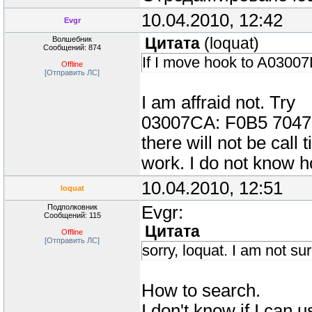
10.04.2010, 12:42
Evgr
Волшебник
Цитата
(
loquat
)
Сообщений: 874
If I move hook to A03007D
Offline
[Отправить ЛС]
I am affraid not. Try
03007CA: F0B5 7047
there will not be call 
work. I do not know h
10.04.2010, 12:51
loquat
Подполковник
Evgr:
Сообщений: 115
Цитата
Offline
[Отправить ЛС]
sorry, loquat. I am not su
How to search.
I don't know if I can 