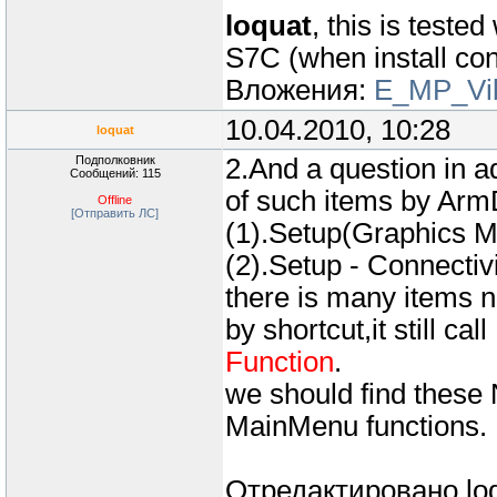
A03007E0 5F 
loquat
, this is teste
l_A03007E2: F7 F
S7C (when install conf
CreateWS(void *malloc,vo
Вложения:
E_MP_Vib
A03007E4
A03007E6 04
10.04.2010, 10:28
loquat
l_A03007E8: 23 
Подполковник
2.And a question in a
Сообщений: 115
of such items by Ar
Offline
[Отправить ЛС]
(1).Setup(Graphics 
(2).Setup - Connecti
there is many items n
by shortcut,it still c
Function
.
we should find these 
MainMenu functions.
Отредактировано
lo