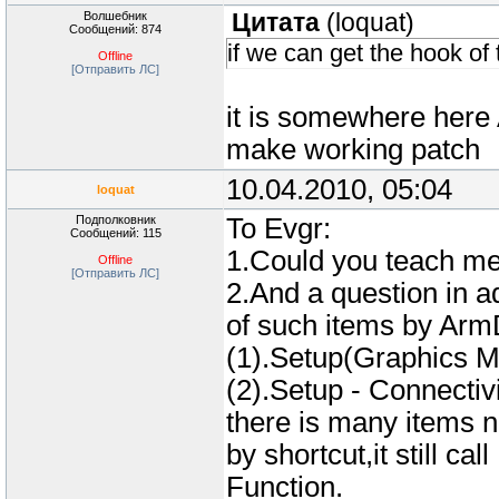
Волшебник
Цитата
(
loquat
)
Сообщений: 874
if we can get the hook of
Offline
[Отправить ЛС]
it is somewhere here
make working patch
10.04.2010, 05:04
loquat
Подполковник
To Evgr:
Сообщений: 115
1.Could you teach me 
Offline
[Отправить ЛС]
2.And a question in a
of such items by Ar
(1).Setup(Graphics 
(2).Setup - Connecti
there is many items n
by shortcut,it still 
Function.