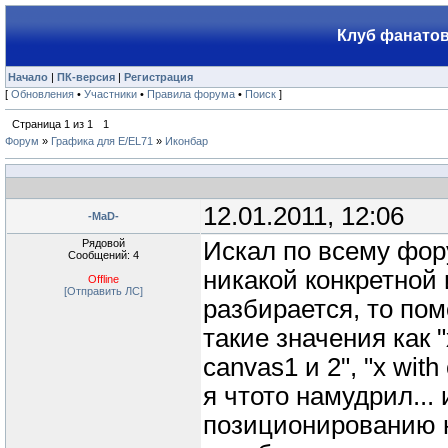
Клуб фанатов
Начало
|
ПК-версия
|
Регистрация
[
Обновления
•
Участники
•
Правила форума
•
Поиск
]
Страница
1
из
1
1
Форум
»
Графика для E/EL71
»
Иконбар
12.01.2011, 12:06
-MaD-
Рядовой
Искал по всему фор
Сообщений: 4
никакой конкретной
Offline
[Отправить ЛС]
разбирается, то пом
такие значения как "
canvas1 и 2", "x with
я чтото намудрил...
позиционированию н