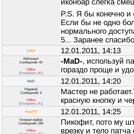
иконбар слегка смещ
P.S. Я бы конечно и
Если бы не одно бо
нормального доступ
5... Заранее спасиб
12.01.2011, 14:13
ZoDo
Лейтенант
-MaD-
, используй п
Сообщений: 49
гораздо проще и уд
Offline
[Отправить ЛС]
12.01.2011, 14:20
-MaD-
Рядовой
Мастер не работает
Сообщений: 4
красную кнопку и че
Offline
[Отправить ЛС]
12.01.2011, 14:25
Yura777
Генерал-майор
Пикофит, пото му шт
Сообщений: 266
врезку и тело патча
Offline