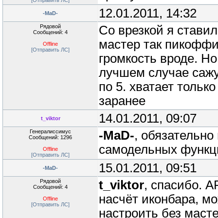
[Отправить ЛС]
12.01.2011, 14:32
-MaD-
Рядовой
Со врезкой я ставил
Сообщений: 4
мастер так пикоффи
Offline
[Отправить ЛС]
громкость вроде. Но
лучшем случае сажу
по 5. хватает тольк
заранее
14.01.2011, 09:07
t_viktor
Генералиссимус
-MaD-
, обязательно
Сообщений: 1296
самодельных функци
Offline
[Отправить ЛС]
15.01.2011, 09:51
-MaD-
Рядовой
t_viktor
, спасибо. А
Сообщений: 4
насчёт иконбара, мо
Offline
[Отправить ЛС]
настроить без маст