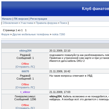
Клуб фанатов
Начало
|
ПК-версия
|
Регистрация
[
Обновления
•
Участники
•
Правила форума
•
Поиск
]
Страница
1
из
1
1
Форум
»
Другие мобильные телефоны
»
nokia 7260
viking204
20.11.2009, 22:10
Рядовой
подскажите пожалуйста как разблокировать nok
Сообщений: 1
Привязан к утраченной сим карте и при устано
Имеется дата кабель DKU-2
Offline
[Отправить ЛС]
iliili70
21.11.2009, 16:42
Рядовой
На такие вопросы отвечают в УВД
Сообщений: 1
Offline
[Отправить ЛС]
t_viktor
21.11.2009, 17:03
Генералиссимус
viking204
, Кабель возможно и не понадобится,
Сообщений: 1296
найдешь. А вообще всё это делается с помощью 
Offline
[Отправить ЛС]