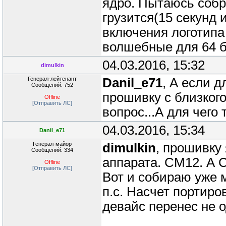
ядро. Пытаюсь собра
грузится(15 секунд 
включения логотипа 
волшебные для 64 б
04.03.2016, 15:32
dimulkin
Генерал-лейтенант
Danil_e71
, А если 
Сообщений: 752
прошивку с близког
Offline
[Отправить ЛС]
вопрос...А для чего
04.03.2016, 15:34
Danil_e71
Генерал-майор
dimulkin
, прошивку 
Сообщений: 334
аппарата. CM12. А 
Offline
[Отправить ЛС]
Вот и собираю уже 
п.с. Насчет портир
девайс перенес не о