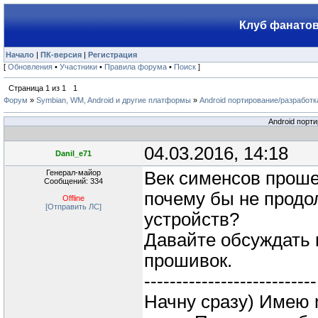
Клуб фанатов
Начало
|
ПК-версия
|
Регистрация
[
Обновления
•
Участники
•
Правила форума
•
Поиск
]
Страница
1
из
1
1
Форум
»
Symbian, WM, Android и другие платформы
»
Android портирование/разработ
Android порт
04.03.2016, 14:18
Danil_e71
Генерал-майор
Век сименсов проше
Сообщений: 334
почему бы не продо
Offline
[Отправить ЛС]
устройств?
Давайте обсуждать 
прошивок.
---------------------------
Начну сразу) Имею m