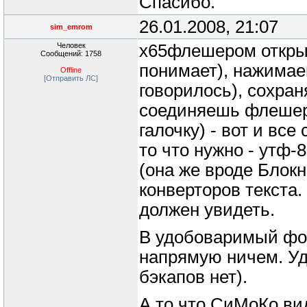
Спасибо.
26.01.2008, 21:07
sim_emrom
Человек
x65флешером открыв
Сообщений: 1758
понимает), нажимае
Offline
[Отправить ЛС]
говорилось), сохра
соединяешь флешер
галочку) - вот и вс
то что нужно - утф-
(она же вроде Блокн
конверторов текста.
должен увидеть.
В удобоваримый фор
напрямую ничем. Уд
бэкапов нет).
А то что СиМоКо вид