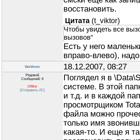
восстановить.
Цитата
(
t_viktor
)
Чтобы увидеть все выз
вызовов"
Есть у него маленьк
вправо-влево), надо
18.12.2007, 08:27
VasVovec
Рядовой
Поглядел я в \Data\
Сообщений: 9
системе. В этой пап
Offline
[Отправить ЛС]
и т.д. и в каждой п
просмотрщиком Tota
файла можно прочес
только имя звонивш
какая-то. И еще я т