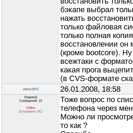
восстановить тольк
бэкапе выбрал толь
нажать восстановит
только файловая сис
только полная копи
восстановлении он 
(кроме bootcore). Ну
всежтаки с формато
какая прога выцепи
(в CVS-формате ск
26.01.2008, 18:58
viktor1971
Рядовой
Тоже вопрос по спи
Сообщений: 15
телефона через мен
Offline
[Отправить ЛС]
Можно ли просмотре
то как ?