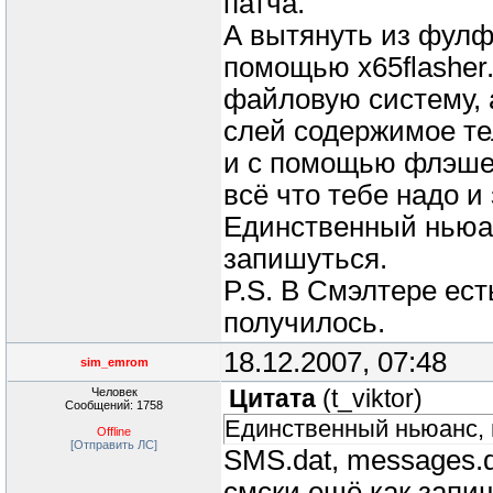
патча.
А вытянуть из фулф
помощью x65flasher
файловую систему, а
слей содержимое те
и с помощью флэшер
всё что тебе надо и
Единственный ньюан
запишуться.
P.S. В Смэлтере ест
получилось.
18.12.2007, 07:48
sim_emrom
Человек
Цитата
(
t_viktor
)
Сообщений: 1758
Единственный ньюанс, 
Offline
[Отправить ЛС]
SMS.dat, messages.d
смски ещё как запи