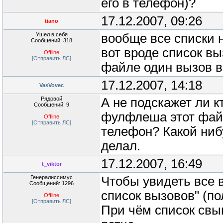
его в телефон)?
17.12.2007, 09:26
tiano
Ушел в себя
вообще все списки н
Сообщений: 318
вот вроде список вы
Offline
[Отправить ЛС]
файле один вызов в
17.12.2007, 14:18
VasVovec
Рядовой
А не подскажет ли к
Сообщений: 9
фулфлеша этот фай
Offline
[Отправить ЛС]
телефон? Какой ниб
делал.
17.12.2007, 16:49
t_viktor
Генералиссимус
Чтобы увидеть все 
Сообщений: 1296
список вызовов" (по
Offline
[Отправить ЛС]
При чём список свы