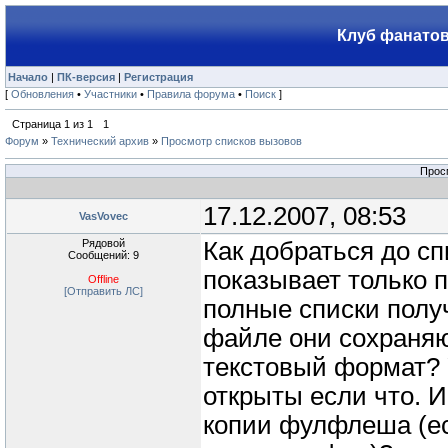
Клуб фанатов
Начало
|
ПК-версия
|
Регистрация
[
Обновления
•
Участники
•
Правила форума
•
Поиск
]
Страница
1
из
1
1
Форум
»
Технический архив
»
Просмотр списков вызовов
Прос
17.12.2007, 08:53
VasVovec
Рядовой
Как добраться до с
Сообщений: 9
показывает только п
Offline
[Отправить ЛС]
полные списки получ
файле они сохраняю
текстовый формат? 
открыты если что. И
копии фулфлеша (ес