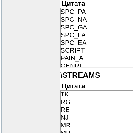
Цитата
SPC_PA
SPC_NA
SPC_GA
SPC_FA
SPC_EA
SCRIPT
PAIN_A
GENRL
FEET
\STREAMS
Цитата
TK
RG
RE
NJ
MR
MH