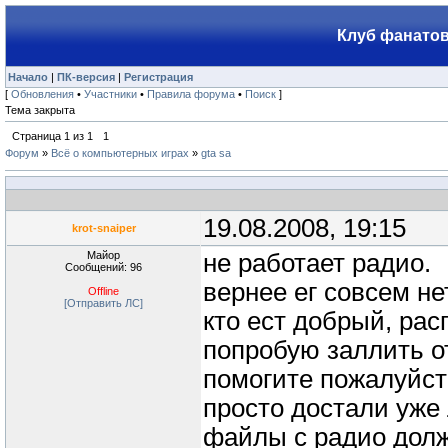
Клуб фанатов
Начало
|
ПК-версия
|
Регистрация
[
Обновления
•
Участники
•
Правила форума
•
Поиск
]
Тема закрыта
Страница
1
из
1
1
Форум
»
Всё о компьютерных играх
»
gta sa
19.08.2008, 19:15
krot-snaiper
Майор
не работает радио.
Сообщений: 96
вернее ег совсем не
Offline
[Отправить ЛС]
кто ест добрый, рас
попробую заллить от 
помогите пожалуйст
просто достали уже 
файлы с радио долж