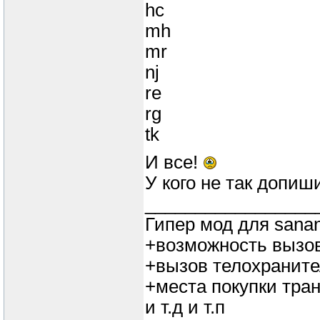
hc
mh
mr
nj
re
rg
tk
И все!
У кого не так допиш
_________________
Гипер мод для sana
+возможность вызов
+вызов телохранит
+места покупки тра
и т.д и т.п