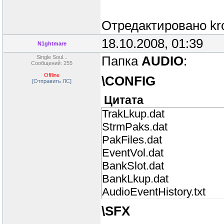
Отредактировано
kr
18.10.2008, 01:39
N1ghtmare
Single Soul...
Папка
AUDIO
:
Сообщений: 255
Offline
\CONFIG
[Отправить ЛС]
Цитата
TrakLkup.dat
StrmPaks.dat
PakFiles.dat
EventVol.dat
BankSlot.dat
BankLkup.dat
AudioEventHistory.txt
\SFX