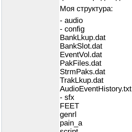
Моя структура:
- audio
- config
BankLkup.dat
BankSlot.dat
EventVol.dat
PakFiles.dat
StrmPaks.dat
TrakLkup.dat
AudioEventHistory.txt
- sfx
FEET
genrl
pain_a
script