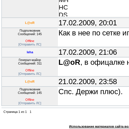
HC
DS
CUTSCENE
17.02.2009, 20:01
L@oR
CR
Подполковник
Как в нее по сетке и
Сообщений: 145
CO
Offline
CH
[Отправить ЛС]
17.02.2009, 21:06
BEATS
leha
AMBIENCE
Генерал-майор
L@oR
, в офицалке 
Сообщений: 311
ADVERTS
Offline
AA
[Отправить ЛС]
21.02.2009, 23:58
L@oR
Подполковник
Спс. Держи плюс).
Сообщений: 145
Offline
[Отправить ЛС]
Страница
1
из
1
1
Использование материалов сайта во