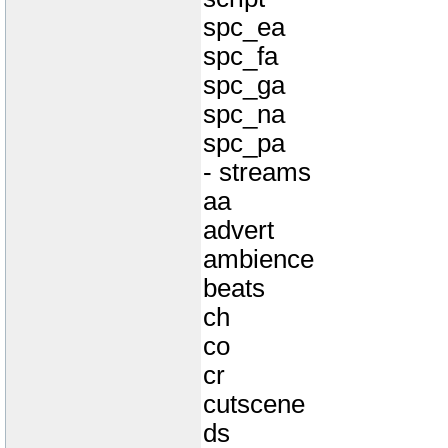
spc_ea
spc_fa
spc_ga
spc_na
spc_pa
- streams
aa
advert
ambience
beats
ch
co
cr
cutscene
ds