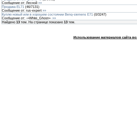
Сообщение от:
Лесной
»»
Продажа EL71
(
46
/
7131
)
Сообщение от:
rus-expert
»»
Куплю новый или в хорошем состоянии Benq-siemens E71
(
0
/
3247
)
Сообщение от:
-=White_Ghost=-
»»
Найдено
13
тем. На странице показано
13
тем.
Использование материалов сайта во