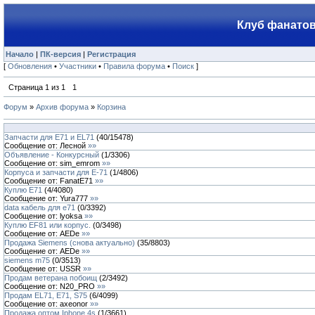
Клуб фанатов
Начало
|
ПК-версия
|
Регистрация
[
Обновления
•
Участники
•
Правила форума
•
Поиск
]
Страница
1
из
1
1
Форум
»
Архив форума
»
Корзина
Запчасти для Е71 и ЕL71
(
40
/
15478
)
Сообщение от:
Лесной
»»
Объявление - Конкурсный
(
1
/
3306
)
Сообщение от:
sim_emrom
»»
Корпуса и запчасти для Е-71
(
1
/
4806
)
Сообщение от:
FanatE71
»»
Куплю E71
(
4
/
4080
)
Сообщение от:
Yura777
»»
data кабель для e71
(
0
/
3392
)
Сообщение от:
lyoksa
»»
Куплю EF81 или корпус.
(
0
/
3498
)
Сообщение от:
AEDe
»»
Продажа Siemens (снова актуально)
(
35
/
8803
)
Сообщение от:
AEDe
»»
siemens m75
(
0
/
3513
)
Сообщение от:
USSR
»»
Продам ветерана побоищ
(
2
/
3492
)
Сообщение от:
N20_PRO
»»
Продам EL71, E71, S75
(
6
/
4099
)
Сообщение от:
axeonor
»»
Продажа оптом Iphone 4s
(
1
/
3661
)