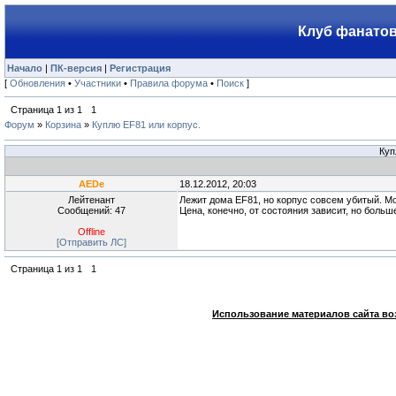
Клуб фанатов
Начало
|
ПК-версия
|
Регистрация
[
Обновления
•
Участники
•
Правила форума
•
Поиск
]
Страница
1
из
1
1
Форум
»
Корзина
»
Куплю EF81 или корпус.
Куп
AEDe
18.12.2012, 20:03
Лейтенант
Лежит дома EF81, но корпус совсем убитый. Мож
Сообщений: 47
Цена, конечно, от состояния зависит, но больше
Offline
[Отправить ЛС]
Страница
1
из
1
1
Использование материалов сайта во