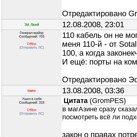
Отредактировано
G
12.08.2008, 23:01
Эd_Sкий
Генерал-майор
110 кабель он не мо
Сообщений: 703
меня 110-й - от Sot
Offline
[Отправить ЛС]
100, а когда законек
И ещё: порты на ком
Отредактировано
Э
13.08.2008, 03:36
tiano
Ушел в себя
Цитата
(
GromPES
)
Сообщений: 318
в магАзине сразу сказа
Offline
[Отправить ЛС]
посмотреть всё ли под
закон о правах потр