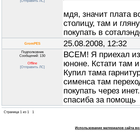
[Отправить ЛС]
мдя, значит плата в
столицу, там и глян
покупать в соталэнд
25.08.2008, 12:32
GromPES
Подполковник
ВСЕМ! Я приехал из
Сообщений: 130
юноне. Кстати там 
Offline
[Отправить ЛС]
Купил тама гарнитур
сименса там переход
покупать через инет
спасиба за помощь
Страница
1
из
1
1
Использование материалов сайта во