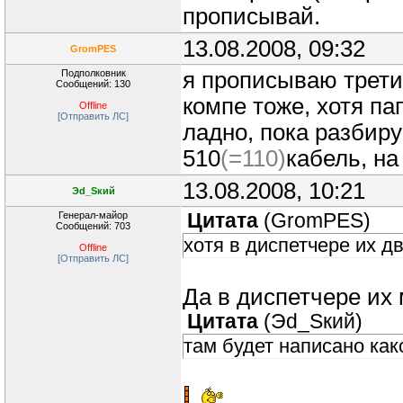
прописывай.
13.08.2008, 09:32
GromPES
Подполковник
я прописываю третий
Сообщений: 130
компе тоже, хотя па
Offline
[Отправить ЛС]
ладно, пока разбиру
510
(=110)
кабель, на
13.08.2008, 10:21
Эd_Sкий
Генерал-майор
Цитата
(
GromPES
)
Сообщений: 703
хотя в диспетчере их дв
Offline
[Отправить ЛС]
Да в диспетчере их
Цитата
(
Эd_Sкий
)
там будет написано как