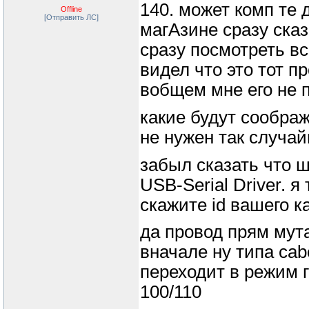
140. может комп те 
Offline
[Отправить ЛС]
магАзине сразу ска
сразу посмотреть всё
видел что это тот пр
вобщем мне его не 
какие будут сообра
не нужен так случай
забыл сказать что ш
USB-Serial Driver. я
скажите id вашего к
да провод прям мута
вначале ну типа cab
переходит в режим г
100/110