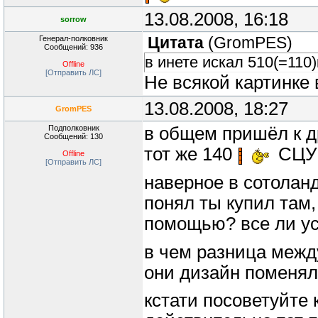
13.08.2008, 16:18
sorrow
Генерал-полковник
Цитата
(
GromPES
)
Сообщений: 936
в инете искал 510(=110
Offline
[Отправить ЛС]
Не всякой картинке
13.08.2008, 18:27
GromPES
Подполковник
в общем пришёл к др
Сообщений: 130
тот же 140
СЦУ
Offline
[Отправить ЛС]
наверное в сотоланд
понял ты купил там,
помощью? все ли ус
в чем разница между
они дизайн поменял
кстати посоветуйте 