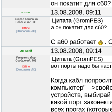
он покатит для с60?
13.08.2008, 09:11
sorrow
Генерал-полковник
Цитата
(
GromPES
)
Сообщений: 936
а он покатит для с60?
Offline
[Отправить ЛС]
С а60 работает
. 
13.08.2008, 09:14
Эd_Sкий
Генерал-майор
Цитата
(
GromPES
)
Сообщений: 703
вот порты надо бы настр
Offline
[Отправить ЛС]
Когда кабл попросит
компьютер" -->свой
устройств, выбирай
какой порт законект
всех прогах (которы