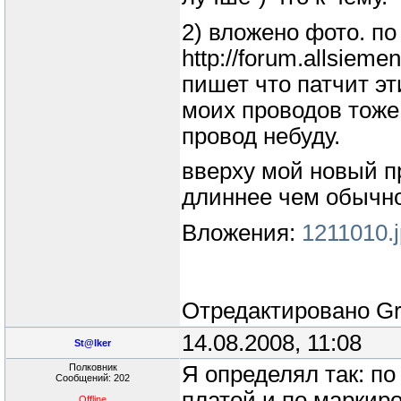
2) вложено фото. по
http://forum.allsie
пишет что патчит эт
моих проводов тоже 
провод небуду.
вверху мой новый пр
длиннее чем обычно
Вложения:
1211010.
Отредактировано
G
14.08.2008, 11:08
St@lker
Полковник
Я определял так: по
Сообщений: 202
платой и по маркир
Offline