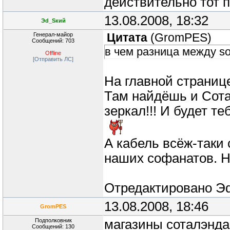
действительно тот п
13.08.2008, 18:32
Эd_Sкий
Генерал-майор
Цитата
(
GromPES
)
Сообщений: 703
в чем разница между so
Offline
[Отправить ЛС]
На главной странице
Там найдёшь и Сота
зеркал!!! И будет т
А кабель всёж-таки 
наших софанатов. На
Отредактировано
Э
13.08.2008, 18:46
GromPES
Подполковник
магазины соталэнда 
Сообщений: 130