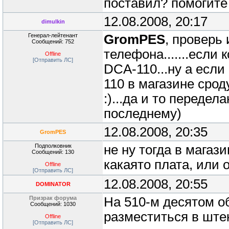
поставил? помогите
12.08.2008, 20:17
dimulkin
Генерал-лейтенант
GromPES
, проверь 
Сообщений: 752
телефона.......если к
Offline
[Отправить ЛС]
DCA-110...ну а если 
110 в магазине срод
:)...да и то переде
последнему)
12.08.2008, 20:35
GromPES
Подполковник
не ну тогда в магаз
Сообщений: 130
какаято плата, или
Offline
[Отправить ЛС]
12.08.2008, 20:55
DOMINATOR
Призрак форума
На 510-м десятом о
Сообщений: 1030
разместиться в ште
Offline
[Отправить ЛС]