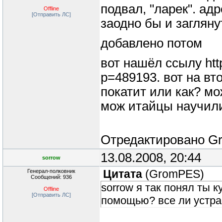
подвал, "ларек". адр
Offline
[Отправить ЛС]
заодно бы и загляну
добавлено потом
вот нашёл ссылу http
p=489193. вот на вт
покатит или как? м
мож итайцы научили
Отредактировано
G
13.08.2008, 20:44
sorrow
Генерал-полковник
Цитата
(
GromPES
)
Сообщений: 936
sorrow я так понял ты к
Offline
[Отправить ЛС]
помощью? все ли устра