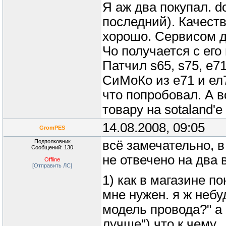
Я аж два покупал. d
последний). Качеств
хорошо. Сервисом д
Чо получается с его
Патчил s65, s75, e71
СиМоКо из е71 и ел7
что попробовал. А в
товару на sotaland'
14.08.2008, 09:05
GromPES
Подполковник
всё замечательно, в
Сообщений: 130
не отвечено на два 
Offline
[Отправить ЛС]
1) как в магазине п
мне нужен. я ж небу
модель провода?" а 
лучше") что к чему.