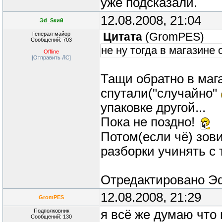
уже подсказали.
12.08.2008, 21:04
Эd_Sкий
Генерал-майор
Цитата
(
GromPES
)
Сообщений: 703
не ну тогда в магазине 
Offline
[Отправить ЛС]
Тащи обратно в мага
спутали("случайно"
упаковке другой...
Пока не поздно!
Потом(если чё) зови
разборки учинять с
Отредактировано
Э
12.08.2008, 21:29
GromPES
Подполковник
я всё же думаю что 
Сообщений: 130