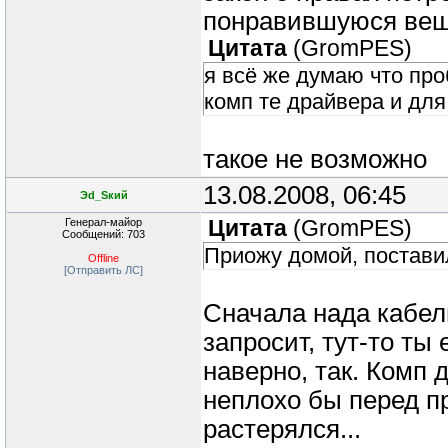
понравившуюся вещь
Цитата
(
GromPES
)
я всё же думаю что про
комп те драйвера и для
такое не возможно
13.08.2008, 06:45
Эd_Sкий
Генерал-майор
Цитата
(
GromPES
)
Сообщений: 703
Приожу домой, поставил
Offline
[Отправить ЛС]
Сначала нада кабел
запросит, тут-то ты 
наверно, так. Комп 
неплохо бы перед п
растерялся...