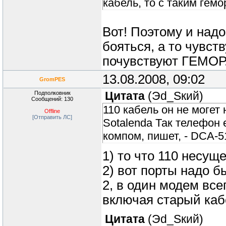
кабель, то с таким гемо
Вот! Поэтому и надо
бояться, а то чувст
почувствуют ГЕМОР
13.08.2008, 09:02
GromPES
Подполковник
Цитата
(
Эd_Sкий
)
Сообщений: 130
110 кабель он не могет 
Offline
[Отправить ЛС]
Sotalenda Так телефон 
компом, пишет, - DCA-5
1) то что 110 несущ
2) вот порты надо б
2, в один модем все
включая старый каб
Цитата
(
Эd_Sкий
)