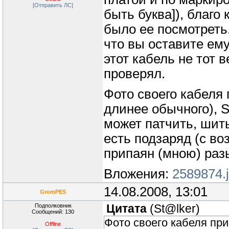
[Отправить ЛС]
быть буква]), благо
было ее посмотреть
что вы оставите ему
этот кабель не тот в
проверял.
Фото своего кабеля
длинее обычного), S
может патчить, шить
есть подзаряд (с во
припаян (мною) раз
Вложения:
2589874.
14.08.2008, 13:01
GromPES
Подполковник
Цитата
(
St@lker
)
Сообщений: 130
Фото своего кабеля пр
Offline