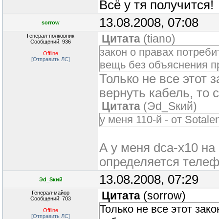
Всё у тя получится!
13.08.2008, 07:08
sorrow
Генерал-полковник
Цитата
(
tiano
)
Сообщений: 936
закон о правах потреби
Offline
[Отправить ЛС]
вещь без объяснения п
Только не все этот з
вернуть кабель, то с
Цитата
(
Эd_Sкий
)
у меня 110-й - от Sota
А у меня dca-x10 на
определяется телеф
13.08.2008, 07:29
Эd_Sкий
Генерал-майор
Цитата
(
sorrow
)
Сообщений: 703
Только не все этот зако
Offline
[Отправить ЛС]