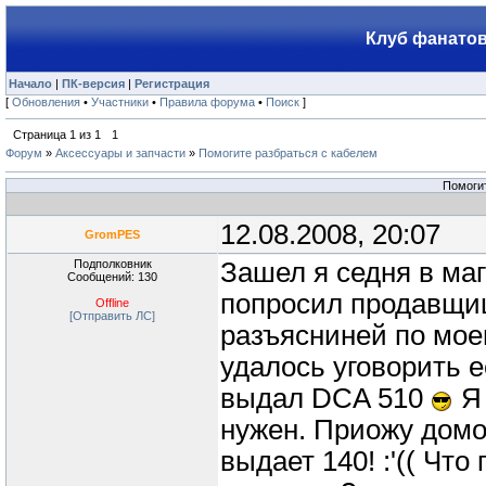
Клуб фанатов
Начало
|
ПК-версия
|
Регистрация
[
Обновления
•
Участники
•
Правила форума
•
Поиск
]
Страница
1
из
1
1
Форум
»
Аксессуары и запчасти
»
Помогите разбраться с кабелем
Помогит
12.08.2008, 20:07
GromPES
Подполковник
Зашел я седня в маг
Сообщений: 130
попросил продавщиц
Offline
[Отправить ЛС]
разъясниней по моем
удалось уговорить е
выдал DCA 510
Я 
нужен. Приожу домо
выдает 140! :'(( Чт